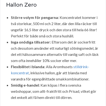
Hallon Zero
Större volym för pengarna:
Koncentratet kommer i
två storlekar, 500 ml och 2 liter, där den lilla räcker till
ungefär 16,5 liter dryck och den stora till hela 66 liter!
Perfekt för både små och stora hushåll.
Inga onödiga tillsatser:
Eftersom det är sockerfritt
och dessutom använder ett naturligt sötningsmedel, är
det ett hälsosammare alternativ till vanlig saft och läsk
som ofta innehåller 10% socker eller mer.
Flexibilitet i blanda:
Alla Aromhusets
stilldrink-
koncentrat
, inklusive hallon, går att blanda med
varandra för egenpåhittade smakkombinationer.
Smidig e-handel:
Kan köpas i flera svenska
webshoppar, som allt-fraktfritt och Prisad, vilket gör
det enkelt att få hem direkt till dörren.