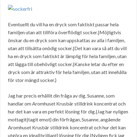
Eventuellt du vill ha en dryck som faktiskt passar hela
familjen utan att tillföra överflödigt socker.|Möjligtvis
önskar du en dryck som kan uppskattas av alla i familjen,
utan att tillsätta onödig socker.|Det kan vara så att du vill
ha en dryck som faktiskt är lämplig för hela familjen, utan
att lägga till obehövligt socker.|Kanske letar du efter en
dryck som är attraktiv för hela familjen, utan att innehålla
för stor mängd socker.}
Jag har precis erhållit din fråga av dig, Susanne, som
handlar om Aromhuset Krusbär stilldrink koncentrat och
hur det kan vara en perfekt lösning för dig.|Jag har nyligen
mottagit|tagit emot} din förfrågan, Susanne, angående
Aromhuset Krusbär stilldrink koncentrat och hur det kan
utgöra en ideal|brilliant} lösning för dig.|Nyligen fick jag