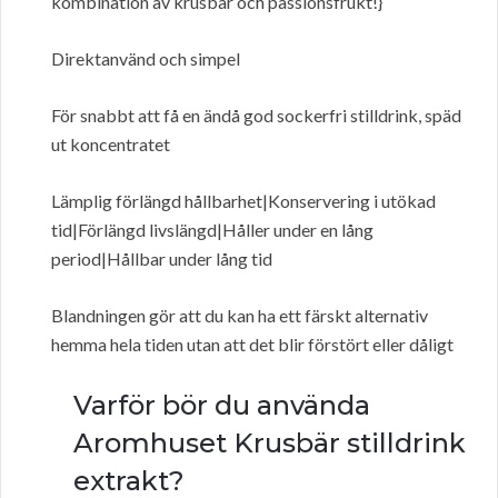
kombination av krusbär och passionsfrukt!}
Direktanvänd och simpel
För snabbt att få en ändå god sockerfri stilldrink, späd
ut koncentratet
Lämplig förlängd hållbarhet|Konservering i utökad
tid|Förlängd livslängd|Håller under en lång
period|Hållbar under lång tid
Blandningen gör att du kan ha ett färskt alternativ
hemma hela tiden utan att det blir förstört eller dåligt
Varför bör du använda
Aromhuset Krusbär stilldrink
extrakt?