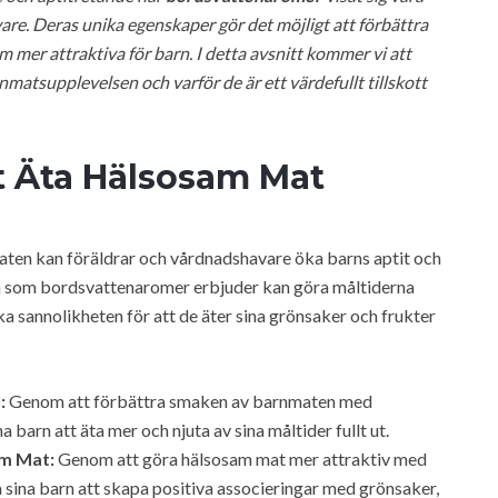
vare. Deras unika egenskaper gör det möjligt att förbättra
m mer attraktiva för barn. I detta avsnitt kommer vi att
atsupplevelsen och varför de är ett värdefullt tillskott
t Äta Hälsosam Mat
aten kan föräldrar och vårdnadshavare öka barns aptit och
na som bordsvattenaromer erbjuder kan göra måltiderna
a sannolikheten för att de äter sina grönsaker och frukter
:
Genom att förbättra smaken av barnmaten med
arn att äta mer och njuta av sina måltider fullt ut.
am Mat:
Genom att göra hälsosam mat mer attraktiv med
 sina barn att skapa positiva associeringar med grönsaker,