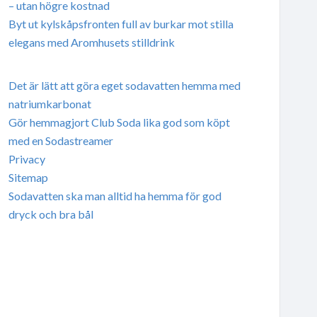
– utan högre kostnad
Byt ut kylskåpsfronten full av burkar mot stilla
elegans med Aromhusets stilldrink
Det är lätt att göra eget sodavatten hemma med
natriumkarbonat
Gör hemmagjort Club Soda lika god som köpt
med en Sodastreamer
Privacy
Sitemap
Sodavatten ska man alltid ha hemma för god
dryck och bra bål