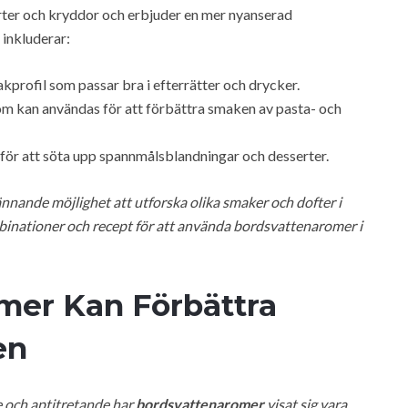
ter och kryddor och erbjuder en mer nyanserad
inkluderar:
kprofil som passar bra i efterrätter och drycker.
m kan användas för att förbättra smaken av pasta- och
för att söta upp spannmålsblandningar och desserter.
nande möjlighet att utforska olika smaker och dofter i
binationer och recept för att använda bordsvattenaromer i
mer Kan Förbättra
en
e och aptitretande har
bordsvattenaromer
visat sig vara