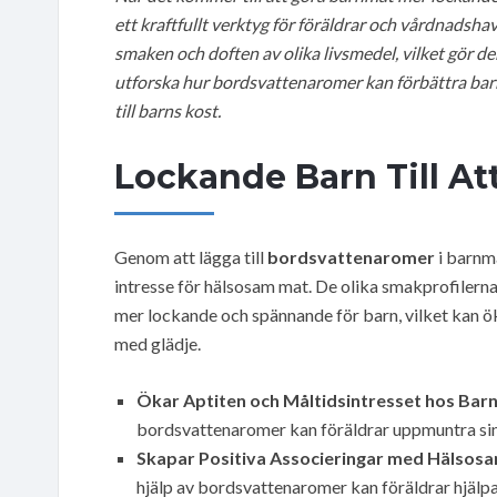
ett kraftfullt verktyg för föräldrar och vårdnadsha
smaken och doften av olika livsmedel, vilket gör de
utforska hur bordsvattenaromer kan förbättra barnm
till barns kost.
Lockande Barn Till At
Genom att lägga till
bordsvattenaromer
i barnm
intresse för hälsosam mat. De olika smakprofiler
mer lockande och spännande för barn, vilket kan ök
med glädje.
Ökar Aptiten och Måltidsintresset hos Barn
bordsvattenaromer kan föräldrar uppmuntra sina b
Skapar Positiva Associeringar med Hälsos
hjälp av bordsvattenaromer kan föräldrar hjälpa