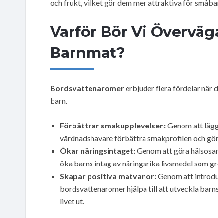
och frukt, vilket gör dem mer attraktiva för småba
Varför Bör Vi Övervä
Barnmat?
Bordsvattenaromer
erbjuder flera fördelar när 
barn.
Förbättrar smakupplevelsen:
Genom att lägga
vårdnadshavare förbättra smakprofilen och gör
Ökar näringsintaget:
Genom att göra hälsosam 
öka barns intag av näringsrika livsmedel som gr
Skapar positiva matvanor:
Genom att introduc
bordsvattenaromer hjälpa till att utveckla bar
livet ut.