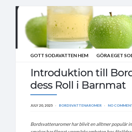
GOTT SODAVATTEN HEM
GÖRA EGET S
Introduktion till Bo
dess Roll i Barnmat
JULY 20, 2025
BORDSVATTENAROMER
NO COMMEN
Bordsvattenaromer har blivit en alltmer populär 
smaker har fångat uppmärksamheten hos föräldrar 