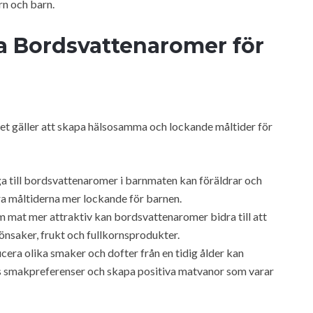
rn och barn.
ga Bordsvattenaromer för
det gäller att skapa hälsosamma och lockande måltider för
 till bordsvattenaromer i barnmaten kan föräldrar och
a måltiderna mer lockande för barnen.
mat mer attraktiv kan bordsvattenaromer bidra till att
önsaker, frukt och fullkornsprodukter.
era olika smaker och dofter från en tidig ålder kan
ns smakpreferenser och skapa positiva matvanor som varar