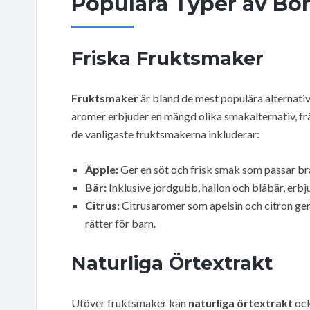
Populära Typer av Bo
Friska Fruktsmaker
Fruktsmaker
är bland de mest populära alternati
aromer erbjuder en mängd olika smakalternativ, från
de vanligaste fruktsmakerna inkluderar:
Äpple:
Ger en söt och frisk smak som passar br
Bär:
Inklusive jordgubb, hallon och blåbär, erbj
Citrus:
Citrusaromer som apelsin och citron ger
rätter för barn.
Naturliga Örtextrakt
Utöver fruktsmaker kan
naturliga örtextrakt
ock