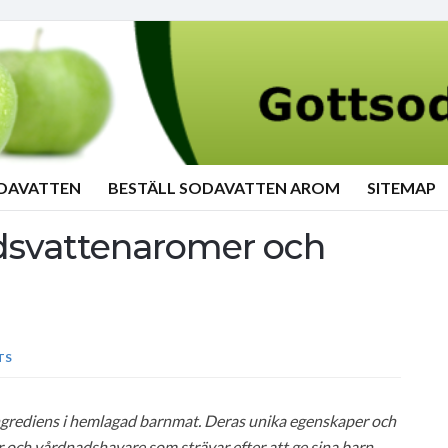
ODAVATTEN
BESTÄLL SODAVATTEN AROM
SITEMAP
rdsvattenaromer och
TS
ingrediens i hemlagad barnmat. Deras unika egenskaper och
och vårdnadshavare som strävar efter att ge sina barn