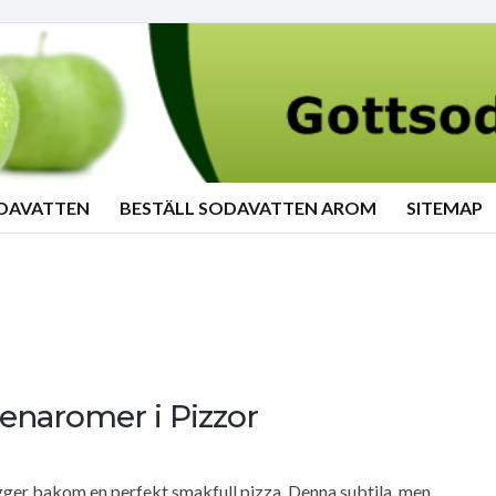
ODAVATTEN
BESTÄLL SODAVATTEN AROM
SITEMAP
tenaromer i Pizzor
gger bakom en perfekt smakfull pizza. Denna subtila, men