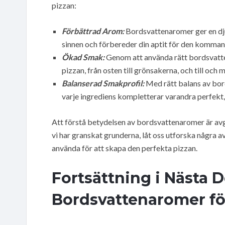
pizzan:
Förbättrad Arom:
Bordsvattenaromer ger en djup
sinnen och förbereder din aptit för den komma
Ökad Smak:
Genom att använda rätt bordsvatte
pizzan, från osten till grönsakerna, och till och 
Balanserad Smakprofil:
Med rätt balans av bor
varje ingrediens kompletterar varandra perfekt,
Att förstå betydelsen av bordsvattenaromer är avgör
vi har granskat grunderna, låt oss utforska några
använda för att skapa den perfekta pizzan.
Fortsättning i Nästa 
Bordsvattenaromer fö