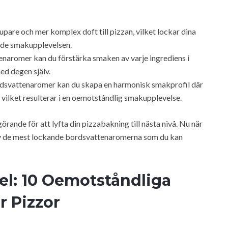
are och mer komplex doft till pizzan, vilket lockar dina
nde smakupplevelsen.
naromer kan du förstärka smaken av varje ingrediens i
med degen själv.
dsvattenaromer kan du skapa en harmonisk smakprofil där
 vilket resulterar i en oemotståndlig smakupplevelse.
ande för att lyfta din pizzabakning till nästa nivå. Nu när
 av de mest lockande bordsvattenaromerna som du kan
Del: 10 Oemotståndliga
r Pizzor