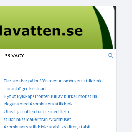
Search
PRIVACY
for:
Fler smaker på buffén med Aromhusets stilldrink
– utan högre kostnad
Byt ut kylskåpsfronten full av burkar mot stilla
elegans med Aromhusets stilldrink
Utnyttja buffén bättre med flera
stilldrinkssmaker från Aromhuset
Aromhusets stilldrink: stabil kvalitet, stabil