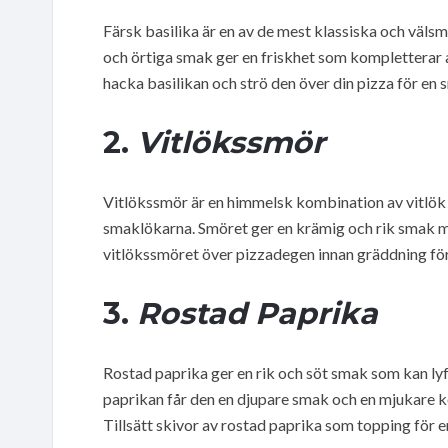
Färsk basilika är en av de mest klassiska och väl
och örtiga smak ger en friskhet som kompletterar an
hacka basilikan och strö den över din pizza för e
2.
Vitlökssmör
Vitlökssmör är en himmelsk kombination av vitlök o
smaklökarna. Smöret ger en krämig och rik smak me
vitlökssmöret över pizzadegen innan gräddning för
3.
Rostad Paprika
Rostad paprika ger en rik och söt smak som kan lyft
paprikan får den en djupare smak och en mjukare ko
Tillsätt skivor av rostad paprika som topping för e