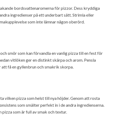
smakande bordsvattenaromerna för pizzor. Dess kryddiga
dra ingredienser på ett underbart sätt. Strimla eller
n smakupplevelse som inte lämnar någon oberörd.
ch smör som kan förvandla en vanlig pizza till en fest för
dan vitlöken ger en distinkt skärpa och arom. Pensla
 att få en gyllenbrun och smakrik skorpa.
a vilken pizza som helst till nya höjder. Genom att rosta
nsistens som smälter perfekt in i de andra ingredienserna.
n pizza som är full av smak och textur.