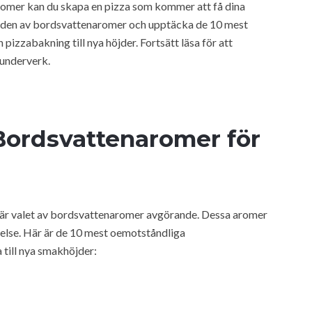
omer kan du skapa en pizza som kommer att få dina
världen av bordsvattenaromer och upptäcka de 10 mest
izzabakning till nya höjder. Fortsätt läsa för att
underverk.
Bordsvattenaromer för
n är valet av bordsvattenaromer avgörande. Dessa aromer
velse. Här är de 10 mest oemotståndliga
till nya smakhöjder: