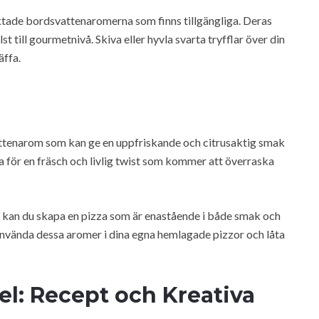
raktade bordsvattenaromerna som finns tillgängliga. Deras
t till gourmetnivå. Skiva eller hyvla svarta tryfflar över din
äffa.
tenarom som kan ge en uppfriskande och citrusaktig smak
zza för en fräsch och livlig twist som kommer att överraska
an du skapa en pizza som är enastående i både smak och
n använda dessa aromer i dina egna hemlagade pizzor och låta
el: Recept och Kreativa