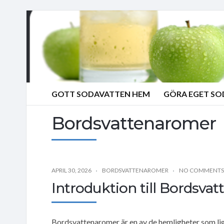
GOTT SODAVATTEN HEM
GÖRA EGET S
Bordsvattenaromer
APRIL 30, 2026
BORDSVATTENAROMER
NO COMMENTS
Introduktion till Bordsvat
Bordsvattenaromer är en av de hemligheter som li