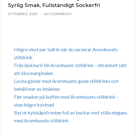
Syrlig Smak, Fullständigt Sockerfri
OCTOBER 2, 2025
NO COMMENTS
Högre vinst per tallrik när du serverar Aromhusets
stilldrink
Från läskburk till Aromhuset-stilldrink – ett enkelt sätt
att öka marginalen
Locka gäster med Aromhusets goda stilldrinks och
behåll mer av intäkten
Fler smaker på buffén med Aromhusets stilldrink –
utan högre kostnad
Byt ut kylskåpsfronten full av burkar mot stilla elegans
med Aromhusets stilldrink