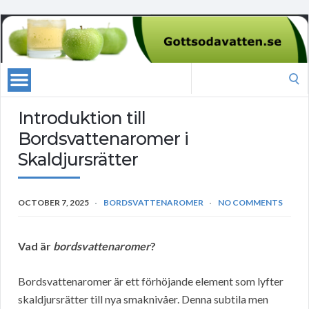
Search
for:
Introduktion till
Bordsvattenaromer i
Skaldjursrätter
OCTOBER 7, 2025
BORDSVATTENAROMER
NO COMMENTS
Vad är
bordsvattenaromer
?
Bordsvattenaromer är ett förhöjande element som lyfter
skaldjursrätter till nya smaknivåer. Denna subtila men