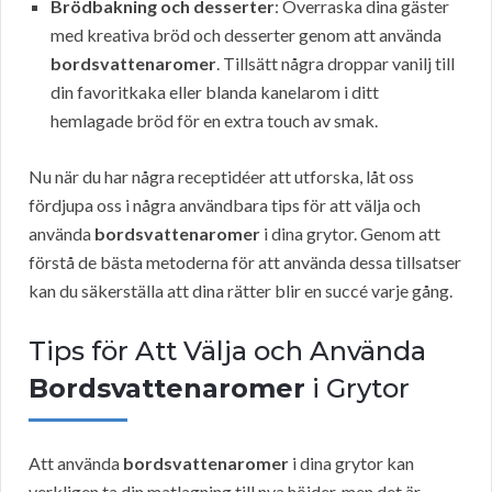
Brödbakning och desserter
: Överraska dina gäster
med kreativa bröd och desserter genom att använda
bordsvattenaromer
. Tillsätt några droppar vanilj till
din favoritkaka eller blanda kanelarom i ditt
hemlagade bröd för en extra touch av smak.
Nu när du har några receptidéer att utforska, låt oss
fördjupa oss i några användbara tips för att välja och
använda
bordsvattenaromer
i dina grytor. Genom att
förstå de bästa metoderna för att använda dessa tillsatser
kan du säkerställa att dina rätter blir en succé varje gång.
Tips för Att Välja och Använda
Bordsvattenaromer
i Grytor
Att använda
bordsvattenaromer
i dina grytor kan
verkligen ta din matlagning till nya höjder, men det är