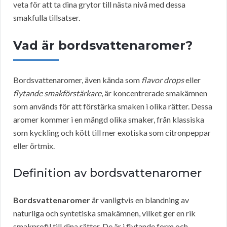
veta för att ta dina grytor till nästa nivå med dessa
smakfulla tillsatser.
Vad är bordsvattenaromer?
Bordsvattenaromer, även kända som
flavor drops
eller
flytande smakförstärkare
, är koncentrerade smakämnen
som används för att förstärka smaken i olika rätter. Dessa
aromer kommer i en mängd olika smaker, från klassiska
som kyckling och kött till mer exotiska som citronpeppar
eller örtmix.
Definition av bordsvattenaromer
Bordsvattenaromer
är vanligtvis en blandning av
naturliga och syntetiska smakämnen, vilket ger en rik
smakprofil till dina rätter. De är i flytande form och