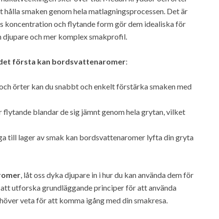
att hålla smaken genom hela matlagningsprocessen. Det är
s koncentration och flytande form gör dem idealiska för
er en djupare och mer komplex smakprofil.
 det första kan bordsvattenaromer
:
dor och örter kan du snabbt och enkelt förstärka smaken med
lytande blandar de sig jämnt genom hela grytan, vilket
a till lager av smak kan bordsvattenaromer lyfta din gryta
romer
, låt oss dyka djupare in i hur du kan använda dem för
i att utforska grundläggande principer för att använda
behöver veta för att komma igång med din smakresa.