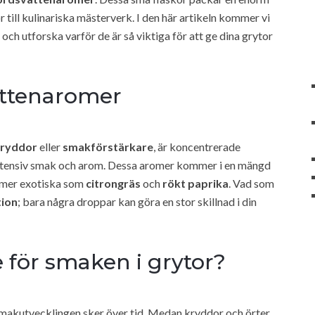
till kulinariska mästerverk. I den här artikeln kommer vi
och utforska varför de är så viktiga för att ge dina grytor
attenaromer
kryddor
eller
smakförstärkare
, är koncentrerade
ntensiv smak och arom. Dessa aromer kommer i en mängd
l mer exotiska som
citrongräs
och
rökt paprika
. Vad som
tion
; bara några droppar kan göra en stor skillnad i din
 för smaken i grytor?
t smakutvecklingen sker över tid. Medan kryddor och örter