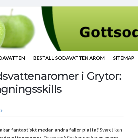
ODAVATTEN
BESTÄLL SODAVATTEN AROM
SITEMAP
dsvattenaromer i Grytor:
gningsskills
S
akar fantastiskt medan andra faller platta?
Svaret kan
ordsvattenaromer
. Dessa små flaskor packar en enorm