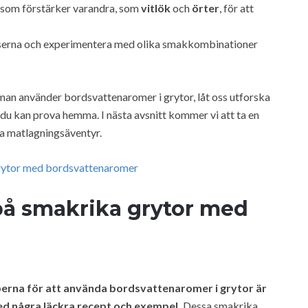
om förstärker varandra, som
vitlök
och
örter
, för att
änserna och experimentera med olika smakkombinationer
man använder bordsvattenaromer i grytor, låt oss utforska
u kan prova hemma. I nästa avsnitt kommer vi att ta en
sta matlagningsäventyr.
rytor med bordsvattenaromer
å smakrika grytor med
iperna för att använda bordsvattenaromer i grytor är
med några läckra recept och exempel.
Dessa smakrika