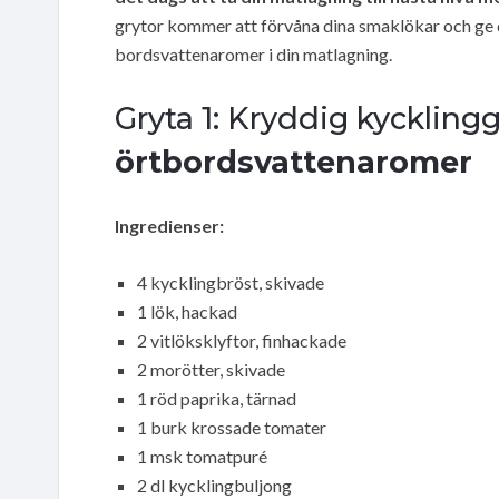
grytor kommer att förvåna dina smaklökar och ge d
bordsvattenaromer i din matlagning.
Gryta 1: Kryddig kycklin
örtbordsvattenaromer
Ingredienser:
4 kycklingbröst, skivade
1 lök, hackad
2 vitlöksklyftor, finhackade
2 morötter, skivade
1 röd paprika, tärnad
1 burk krossade tomater
1 msk tomatpuré
2 dl kycklingbuljong