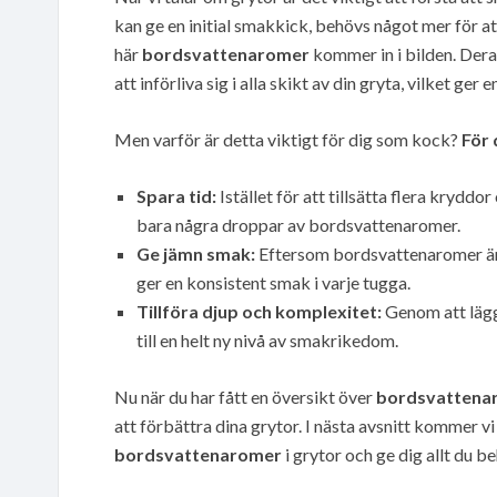
kan ge en initial smakkick, behövs något mer för 
här
bordsvattenaromer
kommer in i bilden. Dera
att införliva sig i alla skikt av din gryta, vilket g
Men varför är detta viktigt för dig som kock?
För
Spara tid:
Istället för att tillsätta flera kryd
bara några droppar av bordsvattenaromer.
Ge jämn smak:
Eftersom bordsvattenaromer är f
ger en konsistent smak i varje tugga.
Tillföra djup och komplexitet:
Genom att lägg
till en helt ny nivå av smakrikedom.
Nu när du har fått en översikt över
bordsvattena
att förbättra dina grytor. I nästa avsnitt kommer v
bordsvattenaromer
i grytor och ge dig allt du 