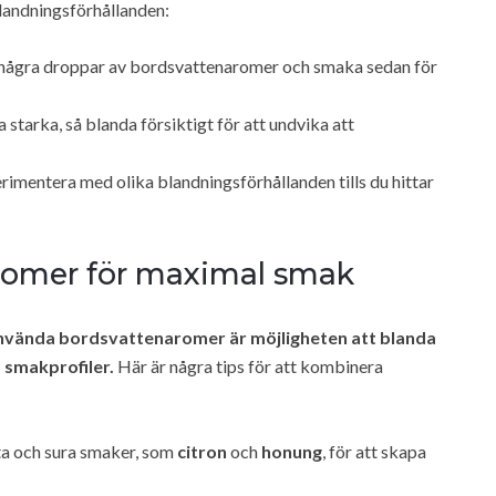
 blandningsförhållanden:
t några droppar av bordsvattenaromer och smaka sedan för
tarka, så blanda försiktigt för att undvika att
erimentera med olika blandningsförhållanden tills du hittar
romer för maximal smak
använda bordsvattenaromer är möjligheten att blanda
 smakprofiler.
Här är några tips för att kombinera
ta och sura smaker, som
citron
och
honung
, för att skapa