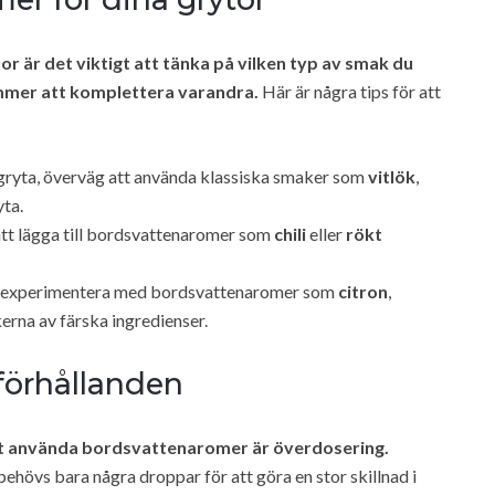
r är det viktigt att tänka på vilken typ av smak du
mmer att komplettera varandra.
Här är några tips för att
 gryta, överväg att använda klassiska smaker som
vitlök
,
yta.
att lägga till bordsvattenaromer som
chili
eller
rökt
or, experimentera med bordsvattenaromer som
citron
,
erna av färska ingredienser.
förhållanden
att använda bordsvattenaromer är överdosering.
hövs bara några droppar för att göra en stor skillnad i