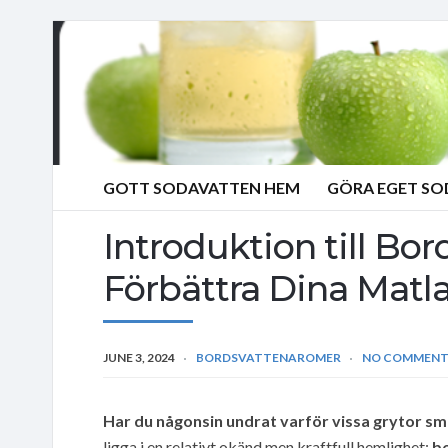
GOTT SODAVATTEN HEM
GÖRA EGET S
Introduktion till Bor
Förbättra Dina Matla
JUNE 3, 2024
BORDSVATTENAROMER
NO COMMENT
Har du någonsin undrat varför vissa grytor sm
ligga i en relativt okänd men kraftfull hemlighet:
b