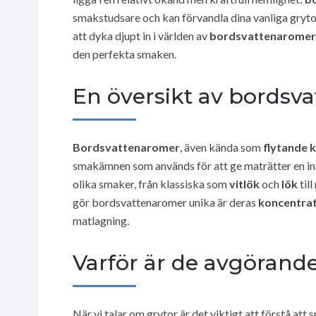
smakstudsare och kan förvandla dina vanliga grytor 
att dyka djupt in i världen av
bordsvattenaromer
den perfekta smaken.
En översikt av bordsv
Bordsvattenaromer
, även kända som
flytande 
smakämnen som används för att ge maträtter en i
olika smaker, från klassiska som
vitlök
och
lök
til
gör bordsvattenaromer unika är deras
koncentra
matlagning.
Varför är de avgörande
När vi talar om grytor är det viktigt att förstå at