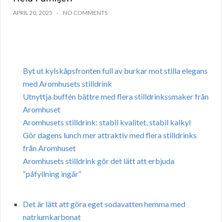
APRIL 20, 2025
NO COMMENTS
Byt ut kylskåpsfronten full av burkar mot stilla elegans
med Aromhusets stilldrink
Utnyttja buffén bättre med flera stilldrinkssmaker från
Aromhuset
Aromhusets stilldrink: stabil kvalitet, stabil kalkyl
Gör dagens lunch mer attraktiv med flera stilldrinks
från Aromhuset
Aromhusets stilldrink gör det lätt att erbjuda
“påfyllning ingår”
Det är lätt att göra eget sodavatten hemma med
natriumkarbonat