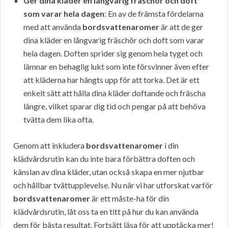
Ger dina kläder en långvarig fräschör och doft
som varar hela dagen
: En av de främsta fördelarna
med att använda
bordsvattenaromer
är att de ger
dina kläder en långvarig fräschör och doft som varar
hela dagen. Doften sprider sig genom hela tyget och
lämnar en behaglig lukt som inte försvinner även efter
att kläderna har hängts upp för att torka. Det är ett
enkelt sätt att hålla dina kläder doftande och fräscha
längre, vilket sparar dig tid och pengar på att behöva
tvätta dem lika ofta.
Genom att inkludera
bordsvattenaromer
i din
klädvårdsrutin kan du inte bara förbättra doften och
känslan av dina kläder, utan också skapa en mer njutbar
och hållbar tvättupplevelse. Nu när vi har utforskat varför
bordsvattenaromer
är ett måste-ha för din
klädvårdsrutin, låt oss ta en titt på hur du kan använda
dem för bästa resultat. Fortsätt läsa för att upptäcka mer!