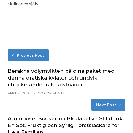
skillnaden själv!
Previous Post
Beräkna volymvikten på dina paket med
denna gratiskalkylator och undvik
chockerande fraktkostnader
APRIL 25, 2025
NO COMMENTS
Next Post
Aromhuset Sockerfria Blodapelsin Stilldrink:
En Söt, Fruktig och Syrlig Törstsläckare för
Hela Familjen