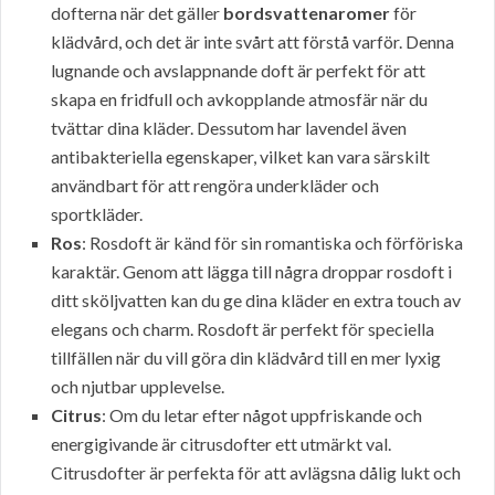
dofterna när det gäller
bordsvattenaromer
för
klädvård, och det är inte svårt att förstå varför. Denna
lugnande och avslappnande doft är perfekt för att
skapa en fridfull och avkopplande atmosfär när du
tvättar dina kläder. Dessutom har lavendel även
antibakteriella egenskaper, vilket kan vara särskilt
användbart för att rengöra underkläder och
sportkläder.
Ros
: Rosdoft är känd för sin romantiska och förföriska
karaktär. Genom att lägga till några droppar rosdoft i
ditt sköljvatten kan du ge dina kläder en extra touch av
elegans och charm. Rosdoft är perfekt för speciella
tillfällen när du vill göra din klädvård till en mer lyxig
och njutbar upplevelse.
Citrus
: Om du letar efter något uppfriskande och
energigivande är citrusdofter ett utmärkt val.
Citrusdofter är perfekta för att avlägsna dålig lukt och