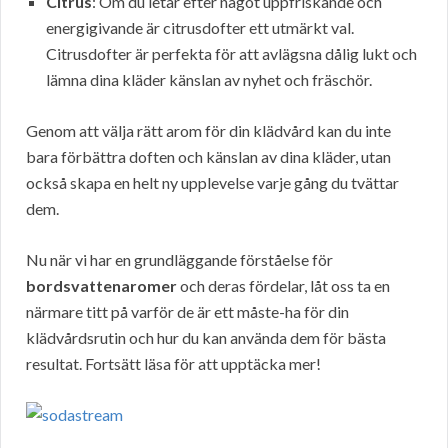
Citrus
: Om du letar efter något uppfriskande och
energigivande är citrusdofter ett utmärkt val.
Citrusdofter är perfekta för att avlägsna dålig lukt och
lämna dina kläder känslan av nyhet och fräschör.
Genom att välja rätt arom för din klädvård kan du inte
bara förbättra doften och känslan av dina kläder, utan
också skapa en helt ny upplevelse varje gång du tvättar
dem.
Nu när vi har en grundläggande förståelse för
bordsvattenaromer
och deras fördelar, låt oss ta en
närmare titt på varför de är ett måste-ha för din
klädvårdsrutin och hur du kan använda dem för bästa
resultat. Fortsätt läsa för att upptäcka mer!