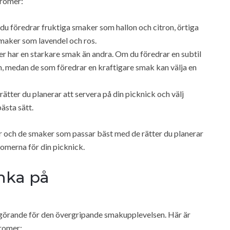
aromer:
du föredrar fruktiga smaker som hallon och citron, örtiga
maker som lavendel och ros.
r har en starkare smak än andra. Om du föredrar en subtil
m, medan de som föredrar en kraftigare smak kan välja en
 rätter du planerar att servera på din picknick och välj
sta sätt.
r och de smaker som passar bäst med de rätter du planerar
romerna för din picknick.
änka på
vgörande för den övergripande smakupplevelsen. Här är
aromer: