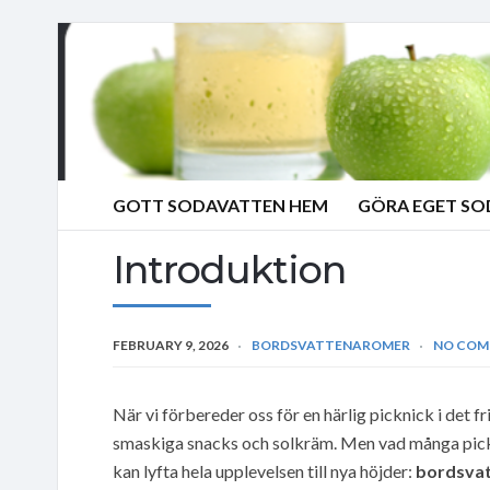
GOTT SODAVATTEN HEM
GÖRA EGET S
Introduktion
FEBRUARY 9, 2026
BORDSVATTENAROMER
NO COM
När vi förbereder oss för en härlig picknick i det fria
smaskiga snacks och solkräm. Men vad många pick
kan lyfta hela upplevelsen till nya höjder:
bordsva