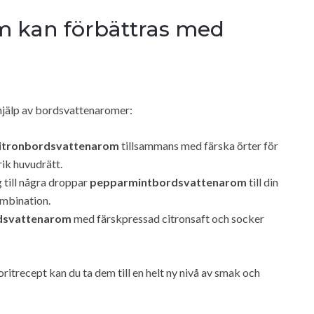
m kan förbättras med
hjälp av bordsvattenaromer:
itronbordsvattenarom
tillsammans med färska örter för
rik huvudrätt.
g till några droppar
pepparmintbordsvattenarom
till din
mbination.
dsvattenarom
med färskpressad citronsaft och socker
itrecept kan du ta dem till en helt ny nivå av smak och