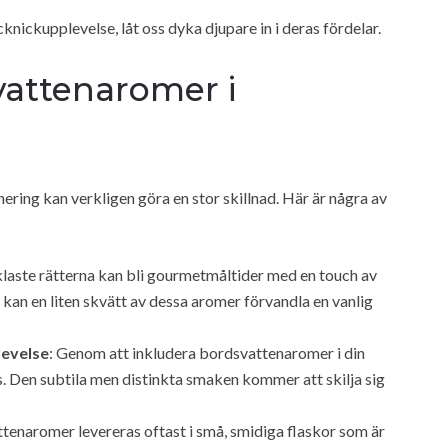
knickupplevelse, låt oss dyka djupare in i deras fördelar.
attenaromer i
ering kan verkligen göra en stor skillnad. Här är några av
klaste rätterna kan bli gourmetmåltider med en touch av
 kan en liten skvätt av dessa aromer förvandla en vanlig
levelse
: Genom att inkludera bordsvattenaromer i din
. Den subtila men distinkta smaken kommer att skilja sig
ttenaromer levereras oftast i små, smidiga flaskor som är