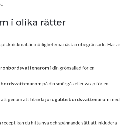
s:
m i olika rätter
n picknickmat är möjligheterna nästan obegränsade. Här är
tronbordsvattenarom
i din grönsallad för en
tbordsvattenarom
på din smörgås eller wrap för en
rrätt genom att blanda
jordgubbsbordsvattenarom
med
recept kan du hitta nya och spännande sätt att inkludera