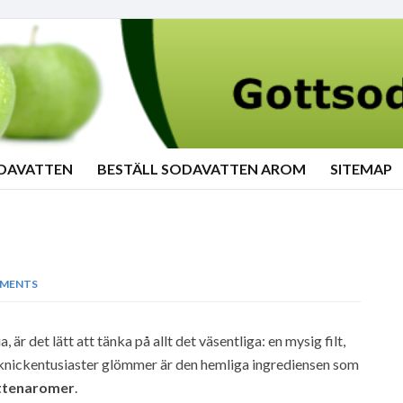
ODAVATTEN
BESTÄLL SODAVATTEN AROM
SITEMAP
MENTS
, är det lätt att tänka på allt det väsentliga: en mysig filt,
nickentusiaster glömmer är den hemliga ingrediensen som
ttenaromer
.