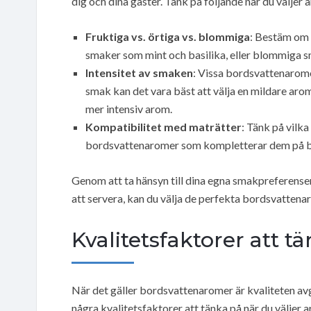
dig och dina gäster. Tänk på följande när du väljer 
Fruktiga vs. örtiga vs. blommiga
: Bestäm om 
smaker som mint och basilika, eller blommiga s
Intensitet av smaken
: Vissa bordsvattenarome
smak kan det vara bäst att välja en mildare aro
mer intensiv arom.
Kompatibilitet med maträtter
: Tänk på vilka
bordsvattenaromer som kompletterar dem på bä
Genom att ta hänsyn till dina egna smakpreferense
att servera, kan du välja de perfekta bordsvattena
Kvalitetsfaktorer att t
När det gäller bordsvattenaromer är kvaliteten a
några kvalitetsfaktorer att tänka på när du väljer 