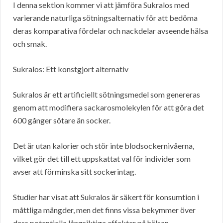
I denna sektion kommer vi att jämföra Sukralos med
varierande naturliga sötningsalternativ för att bedöma
deras komparativa fördelar och nackdelar avseende hälsa
och smak.
Sukralos: Ett konstgjort alternativ
Sukralos är ett artificiellt sötningsmedel som genereras
genom att modifiera sackarosmolekylen för att göra det
600 gånger sötare än socker.
Det är utan kalorier och stör inte blodsockernivåerna,
vilket gör det till ett uppskattat val för individer som
avser att förminska sitt sockerintag.
Studier har visat att Sukralos är säkert för konsumtion i
måttliga mängder, men det finns vissa bekymmer över
dess potentiella långsiktiga effekter på hälsan.