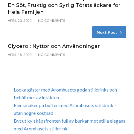
En Söt, Fruktig och Syrlig Törstsläckare för
Hela Familjen
APRIL 20, 2025
NO COMMENTS
Next Post
Glycerol: Nyttor och Användningar
APRIL 18, 2025
NO COMMENTS
Locka gäster med Aromhusets goda stilldrinks och
behåll mer av intäkten
Fler smaker på buffén med Aromhusets stilldrink –
utan högre kostnad
Byt ut kylskåpsfronten full av burkar mot stilla elegans
med Aromhusets stilldrink