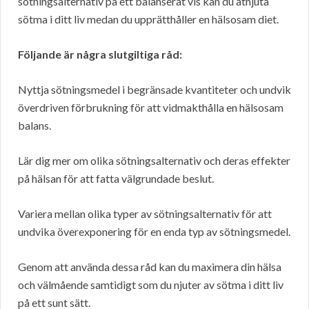
sötningsalternativ på ett balanserat vis kan du åtnjuta
sötma i ditt liv medan du upprätthåller en hälsosam diet.
Följande är några slutgiltiga råd:
Nyttja sötningsmedel i begränsade kvantiteter och undvik
överdriven förbrukning för att vidmakthålla en hälsosam
balans.
Lär dig mer om olika sötningsalternativ och deras effekter
på hälsan för att fatta välgrundade beslut.
Variera mellan olika typer av sötningsalternativ för att
undvika överexponering för en enda typ av sötningsmedel.
Genom att använda dessa råd kan du maximera din hälsa
och välmående samtidigt som du njuter av sötma i ditt liv
på ett sunt sätt.