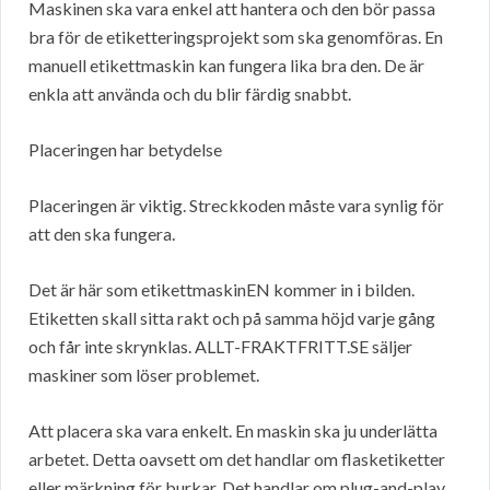
Maskinen ska vara enkel att hantera och den bör passa
bra för de etiketteringsprojekt som ska genomföras. En
manuell etikettmaskin kan fungera lika bra den. De är
enkla att använda och du blir färdig snabbt.
Placeringen har betydelse
Placeringen är viktig. Streckkoden måste vara synlig för
att den ska fungera.
Det är här som etikettmaskinEN kommer in i bilden.
Etiketten skall sitta rakt och på samma höjd varje gång
och får inte skrynklas. ALLT-FRAKTFRITT.SE säljer
maskiner som löser problemet.
Att placera ska vara enkelt. En maskin ska ju underlätta
arbetet. Detta oavsett om det handlar om flasketiketter
eller märkning för burkar. Det handlar om plug-and-play