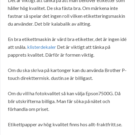
Det är viktigt att tänka på att man behöver etiketter som
håller hög kvalitet. De ska fästa bra. Om märkena inte
fastnar så spelar det ingen roll vilken etiketteringsmaskin
du använder. Det blir kalabalik av allting.
En bra etikettmaskin är värd bra etiketter, det är ingen idé
att snåla.
klisterdekaler
Det är viktigt att tänka på
papprets kvalitet. Därför är formen viktig.
Om du ska skriva på kartonger kan du använda Brother P-
touch direkttermisk. dustin.se är billigast.
Om du vill ha fotokvalitet så kan välja Epson7500G. Då
blir utskrifterna billiga. Man får söka på nätet och
förhandla om priset.
Etikettpapper av hög kvalitet finns hos allt-fraktfritt.se.