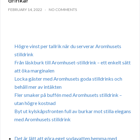
drinkar
FEBRUARY 14, 2022
NO COMMENTS
Högre vinst per tallrik när du serverar Aromhusets
stilldrink
Från läskburk till Aromhuset-stilldrink – ett enkelt sätt
att öka marginalen
Locka gäster med Aromhusets goda stilldrinks och
behåll mer av intäkten
Fler smaker på buffén med Aromhusets stilldrink –
utan högre kostnad
Byt ut kylskåpsfronten full av burkar mot stilla elegans
med Aromhusets stilldrink
Det är lätt att göra eget sodavatten hemma med