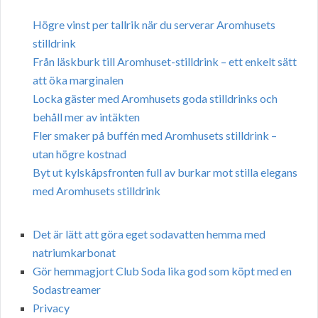
Högre vinst per tallrik när du serverar Aromhusets
stilldrink
Från läskburk till Aromhuset-stilldrink – ett enkelt sätt
att öka marginalen
Locka gäster med Aromhusets goda stilldrinks och
behåll mer av intäkten
Fler smaker på buffén med Aromhusets stilldrink –
utan högre kostnad
Byt ut kylskåpsfronten full av burkar mot stilla elegans
med Aromhusets stilldrink
Det är lätt att göra eget sodavatten hemma med
natriumkarbonat
Gör hemmagjort Club Soda lika god som köpt med en
Sodastreamer
Privacy