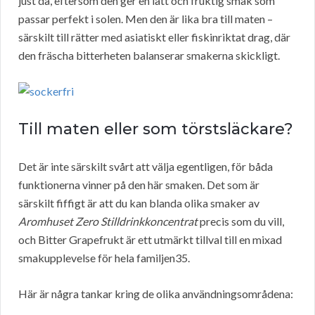
just då, eftersom den ger en lätt och fruktig smak som
passar perfekt i solen. Men den är lika bra till maten –
särskilt till rätter med asiatiskt eller fiskinriktat drag, där
den fräscha bitterheten balanserar smakerna skickligt.
Till maten eller som törstsläckare?
Det är inte särskilt svårt att välja egentligen, för båda
funktionerna vinner på den här smaken. Det som är
särskilt fiffigt är att du kan blanda olika smaker av
Aromhuset Zero Stilldrinkkoncentrat
precis som du vill,
och Bitter Grapefrukt är ett utmärkt tillval till en mixad
smakupplevelse för hela familjen35.
Här är några tankar kring de olika användningsområdena: