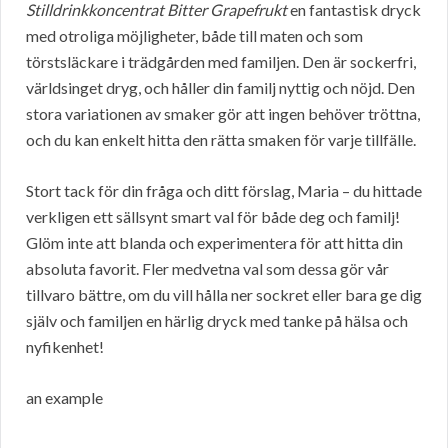
Stilldrinkkoncentrat Bitter Grapefrukt
en fantastisk dryck
med otroliga möjligheter, både till maten och som
törstsläckare i trädgården med familjen. Den är sockerfri,
världsinget dryg, och håller din familj nyttig och nöjd. Den
stora variationen av smaker gör att ingen behöver tröttna,
och du kan enkelt hitta den rätta smaken för varje tillfälle.
Stort tack för din fråga och ditt förslag, Maria – du hittade
verkligen ett sällsynt smart val för både deg och familj!
Glöm inte att blanda och experimentera för att hitta din
absoluta favorit. Fler medvetna val som dessa gör vår
tillvaro bättre, om du vill hålla ner sockret eller bara ge dig
själv och familjen en härlig dryck med tanke på hälsa och
nyfikenhet!
an example