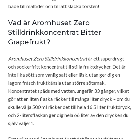
både till måltider och till att släcka törsten!
Vad är Aromhuset Zero
Stilldrinkkoncentrat Bitter
Grapefrukt?
Aromhuset Zero Stilldrinkkoncentrat
är ett superdrygt
och sockerfritt koncentrat till stilla fruktdrycker. Det är
inte lika sött som vanlig saft eller läsk, utan ger dig en
lagom fräsch fruktkänsla utan större sötsmak.
Koncentratet späds med vatten, ungefär 33 gånger, vilket
gör att en liten flaska räcker till många liter dryck – om du
skulle välja 500 ml räcker det till hela 16,5 liter fruktdryck,
och 2-litersflaskan ger dig hela 66 liter av den drycken du
själv väljer1.
Det unika med Aromhuset är att det är sockerfritt men