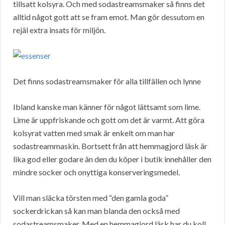
tillsatt kolsyra. Och med sodastreamsmaker så finns det
alltid något gott att se fram emot. Man gör dessutom en
rejäl extra insats för miljön.
Det finns sodastreamsmaker för alla tillfällen och lynne
Ibland kanske man känner för något lättsamt som lime.
Lime är uppfriskande och gott om det är varmt. Att göra
kolsyrat vatten med smak är enkelt om man har
sodastreammaskin. Bortsett från att hemmagjord läsk är
lika god eller godare än den du köper i butik innehåller den
mindre socker och onyttiga konserveringsmedel.
Vill man släcka törsten med “den gamla goda”
sockerdrickan så kan man blanda den också med
sodastreamsmaker. Med en hemmagjord läsk har du koll