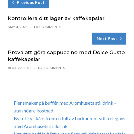
Previous Post
Kontrollera ditt lager av kaffekapslar
MAY 4, 2021
NO COMMENTS
Next Post
Prova att göra cappuccino med Dolce Gusto
kaffekapslar
APRIL 27, 2021
NO COMMENTS
Fler smaker på buffén med Aromhusets stilldrink –
utan högre kostnad
Byt ut kylskåpsfronten full av burkar mot stilla elegans
med Aromhusets stilldrink
Utnyttja buffén bättre med flera stilldrinkssmaker från