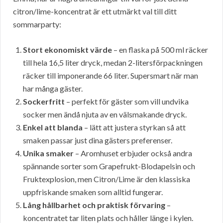
citron/lime-koncentrat är ett utmärkt val till ditt
sommarparty:
Stort ekonomiskt värde
– en flaska på 500 ml räcker
till hela 16,5 liter dryck, medan 2-litersförpackningen
räcker till imponerande 66 liter. Supersmart när man
har många gäster.
Sockerfritt
– perfekt för gäster som vill undvika
socker men ändå njuta av en välsmakande dryck.
Enkel att blanda
– lätt att justera styrkan så att
smaken passar just dina gästers preferenser.
Unika smaker
– Aromhuset erbjuder också andra
spännande sorter som Grapefrukt-Blodapelsin och
Fruktexplosion, men Citron/Lime är den klassiska
uppfriskande smaken som alltid fungerar.
Lång hållbarhet och praktisk förvaring
–
koncentratet tar liten plats och håller länge i kylen.