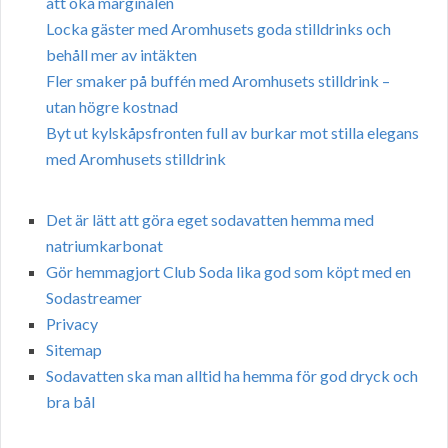
att öka marginalen
Locka gäster med Aromhusets goda stilldrinks och
behåll mer av intäkten
Fler smaker på buffén med Aromhusets stilldrink –
utan högre kostnad
Byt ut kylskåpsfronten full av burkar mot stilla elegans
med Aromhusets stilldrink
Det är lätt att göra eget sodavatten hemma med
natriumkarbonat
Gör hemmagjort Club Soda lika god som köpt med en
Sodastreamer
Privacy
Sitemap
Sodavatten ska man alltid ha hemma för god dryck och
bra bål