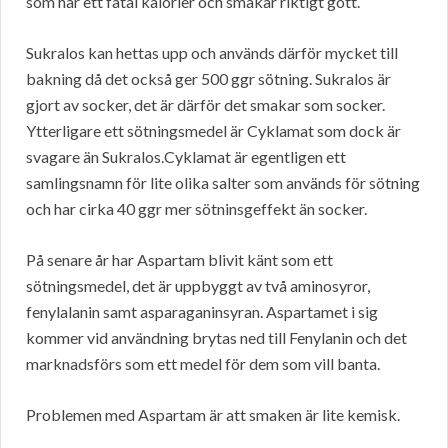
som har ett fåtal kalorier och smakar riktigt gott.
Sukralos kan hettas upp och används därför mycket till
bakning då det också ger 500 ggr sötning. Sukralos är
gjort av socker, det är därför det smakar som socker.
Ytterligare ett sötningsmedel är Cyklamat som dock är
svagare än Sukralos.Cyklamat är egentligen ett
samlingsnamn för lite olika salter som används för sötning
och har cirka 40 ggr mer sötninsgeffekt än socker.
På senare år har Aspartam blivit känt som ett
sötningsmedel, det är uppbyggt av två aminosyror,
fenylalanin samt asparaganinsyran. Aspartamet i sig
kommer vid användning brytas ned till Fenylanin och det
marknadsförs som ett medel för dem som vill banta.
Problemen med Aspartam är att smaken är lite kemisk.