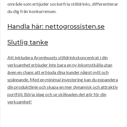
område som erbjuder sockerfria stilldrinks, differentierar
du dig från konkurrensen.
Handla här: nettogrossisten.se
Slutlig tanke
Att inkludera Aromhusets stilldrinkskoncentrat i din
verksamhet erbjuder inte bara en ny inkomstkälla utan
även en chans att erbjuda dina kunder något nytt och
spännande. Med en minimal investering kan du expandera
din produktlinje och skapa en mer dynamisk och attraktiv
portfölj. Börja idag och se skillnaden det gör för din
verksamhet!