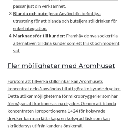
passar just din verksamhet.
Blanda och buteljera:
Använd din befintliga
utrustning för att blanda och buteljera stilldrinken för
enkel integration.
Marknadsför till kunder:
Framhäv de nya sockerfria
alternativen till dina kunder som ett friskt och modernt
val.
Fler möjligheter med Aromhuset
Förutom att tillverka stilldrinkar kan Aromhusets
koncentrat också användas till att göra kolsyrade drycker.
Detta utökar möjligheterna för mikrobryggerier som har
förmågan att karbonera sina drycker. Genom att blanda
koncentraten i proportionerna 1+24 för kolsyrade
drycker kan man lätt skapa en kolsyrad läsk som kan
skräddarsys utifrån kundens önskemål.