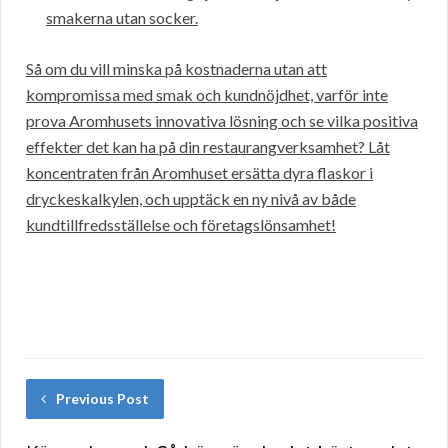
smakerna utan socker.
Så om du vill minska på kostnaderna utan att
kompromissa med smak och kundnöjdhet, varför inte
prova Aromhusets innovativa lösning och se vilka positiva
effekter det kan ha på din restaurangverksamhet? Låt
koncentraten från Aromhuset ersätta dyra flaskor i
dryckeskalkylen, och upptäck en ny nivå av både
kundtillfredsställelse och företagslönsamhet!
Previous Post