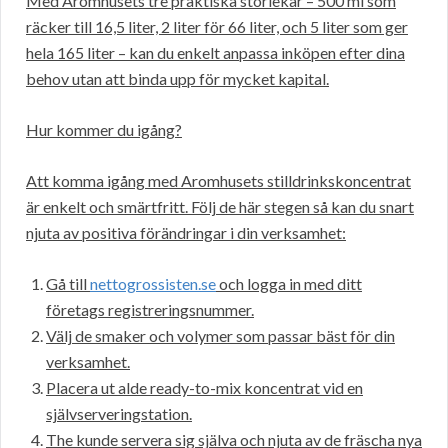
Med Aromhusets tre praktiska storlekar – 500 ml som
räcker till 16,5 liter, 2 liter för 66 liter, och 5 liter som ger
hela 165 liter – kan du enkelt anpassa inköpen efter dina
behov utan att binda upp för mycket kapital.
Hur kommer du igång?
Att komma igång med Aromhusets stilldrinkskoncentrat
är enkelt och smärtfritt. Följ de här stegen så kan du snart
njuta av positiva förändringar i din verksamhet:
Gå till
nettogrossisten.se
och logga in med ditt
företags registreringsnummer.
Välj de smaker och volymer som passar bäst för din
verksamhet.
Placera ut alde ready-to-mix koncentrat vid en
självserveringstation.
The kunde servera sig själva och njuta av de fräscha nya