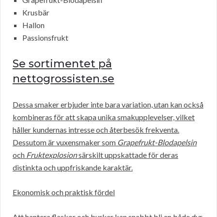
Krusbär
Hallon
Passionsfrukt
Se sortimentet på
nettogrossisten.se
Dessa smaker erbjuder inte bara variation, utan kan också
kombineras för att skapa unika smakupplevelser, vilket
håller kundernas intresse och återbesök frekventa.
Dessutom är vuxensmaker som
Grapefrukt-Blodapelsin
och
Fruktexplosion
särskilt uppskattade för deras
distinkta och uppfriskande karaktär.
Ekonomisk och praktisk fördel
Att hantera flaskor och burkar kan snabbt bli en både dyr