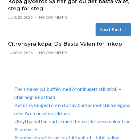
Köpa glycerol: Så här gör du det bästa valet,
steg för steg
JUNE 28, 2026
NO COMMENTS
Next Post
Citronsyra köpa: De Bästa Valen för Inköp
JUNE 26, 2026
NO COMMENTS
Fler smaker på buffén med Aromhusets stilldrink –
utan högre kostnad
Byt ut kylskåpsfronten full av burkar mot stilla elegans
med Aromhusets stilldrink
Utnyttja buffén bättre med flera stilldrinkssmaker från
Aromhuset
Aromhusets stilldrink: stabil kvalitet, stabil kalkyl