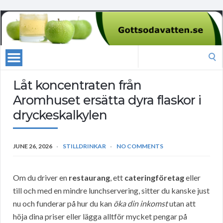
Search
for:
Låt koncentraten från
Aromhuset ersätta dyra flaskor i
dryckeskalkylen
JUNE 26, 2026
STILLDRINKAR
NO COMMENTS
Om du driver en
restaurang
, ett
cateringföretag
eller
till och med en mindre lunchservering, sitter du kanske just
nu och funderar på hur du kan
öka din inkomst
utan att
höja dina priser eller lägga alltför mycket pengar på