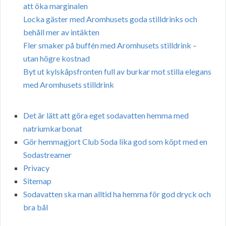
att öka marginalen
Locka gäster med Aromhusets goda stilldrinks och
behåll mer av intäkten
Fler smaker på buffén med Aromhusets stilldrink –
utan högre kostnad
Byt ut kylskåpsfronten full av burkar mot stilla elegans
med Aromhusets stilldrink
Det är lätt att göra eget sodavatten hemma med
natriumkarbonat
Gör hemmagjort Club Soda lika god som köpt med en
Sodastreamer
Privacy
Sitemap
Sodavatten ska man alltid ha hemma för god dryck och
bra bål