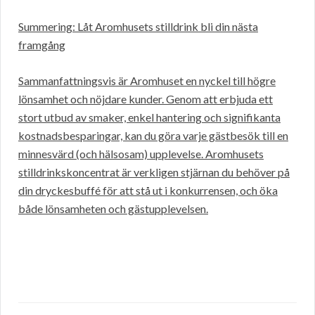
Summering: Låt Aromhusets stilldrink bli din nästa
framgång
Sammanfattningsvis är Aromhuset en nyckel till högre
lönsamhet och nöjdare kunder. Genom att erbjuda ett
stort utbud av smaker, enkel hantering och signifikanta
kostnadsbesparingar, kan du göra varje gästbesök till en
minnesvärd (och hälsosam) upplevelse. Aromhusets
stilldrinkskoncentrat är verkligen stjärnan du behöver på
din dryckesbuffé för att stå ut i konkurrensen, och öka
både lönsamheten och gästupplevelsen.