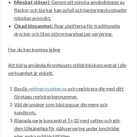
Minskat slöseri:
Genom att minska användningen av
flaskor och burkar kan avfall och hanteringskostnader
minskas avsevärt.
Ökad lönsamhet:
Rear utgifterna för traditionella
drycker och få en större marginal per servering.
Hur du kan komma igång
Att börja använda Aromhusets stilldrinkskoncentrat i din
verksamhet är enkelt:
Besök
nettogrossisten.se
och registrera dig med ditt
företags registreringsnummer.
Välj de smaker som bäst passar din meny och
kundkrets.
Blanada varje koncentrat 1+32 med vatten och gör
dem tillgängliga för självservering under lunchtider
eller andra måltidstillfällen.