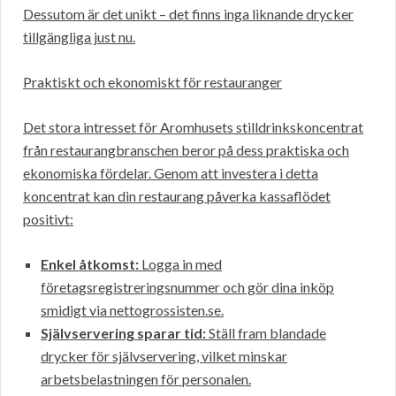
Dessutom är det unikt – det finns inga liknande drycker
tillgängliga just nu.
Praktiskt och ekonomiskt för restauranger
Det stora intresset för Aromhusets stilldrinkskoncentrat
från restaurangbranschen beror på dess praktiska och
ekonomiska fördelar. Genom att investera i detta
koncentrat kan din restaurang påverka kassaflödet
positivt:
Enkel åtkomst:
Logga in med
företagsregistreringsnummer och gör dina inköp
smidigt via nettogrossisten.se.
Självservering sparar tid:
Ställ fram blandade
drycker för självservering, vilket minskar
arbetsbelastningen för personalen.