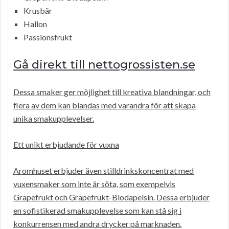
Krusbär
Hallon
Passionsfrukt
Gå direkt till nettogrossisten.se
Dessa smaker ger möjlighet till kreativa blandningar, och
flera av dem kan blandas med varandra för att skapa
unika smakupplevelser.
Ett unikt erbjudande för vuxna
Aromhuset erbjuder även stilldrinkskoncentrat med
vuxensmaker som inte är söta, som exempelvis
Grapefrukt och Grapefrukt-Blodapelsin. Dessa erbjuder
en sofistikerad smakupplevelse som kan stå sig i
konkurrensen med andra drycker på marknaden.