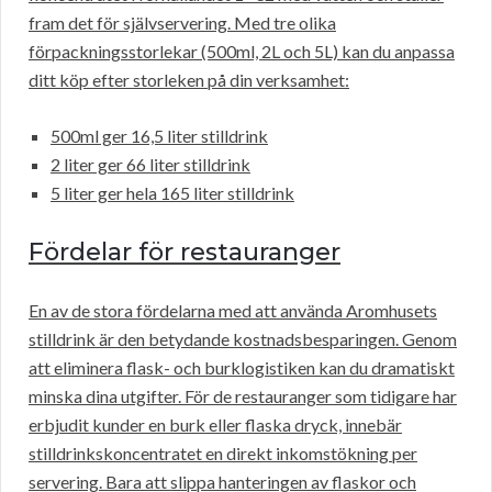
fram det för självservering. Med tre olika
förpackningsstorlekar (500ml, 2L och 5L) kan du anpassa
ditt köp efter storleken på din verksamhet:
500ml ger 16,5 liter stilldrink
2 liter ger 66 liter stilldrink
5 liter ger hela 165 liter stilldrink
Fördelar för restauranger
En av de stora fördelarna med att använda Aromhusets
stilldrink är den betydande kostnadsbesparingen. Genom
att eliminera flask- och burklogistiken kan du dramatiskt
minska dina utgifter. För de restauranger som tidigare har
erbjudit kunder en burk eller flaska dryck, innebär
stilldrinkskoncentratet en direkt inkomstökning per
servering. Bara att slippa hanteringen av flaskor och