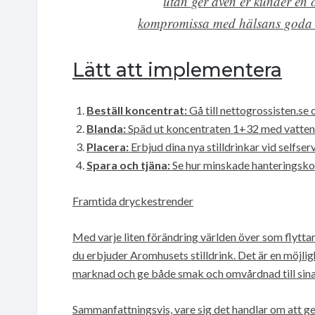
utan ger även er kunder en 
kompromissa med hälsans goda vi
Lätt att implementera
Beställ koncentrat:
Gå till nettogrossisten.se 
Blanda:
Späd ut koncentraten 1+32 med vatten
Placera:
Erbjud dina nya stilldrinkar vid selfser
Spara och tjäna:
Se hur minskade hanteringskos
Framtida dryckestrender
Med varje liten förändring världen över som flyttar 
du erbjuder Aromhusets stilldrink. Det är en möjlig
marknad och ge både smak och omvårdnad till sina
Sammanfattningsvis, vare sig det handlar om att g