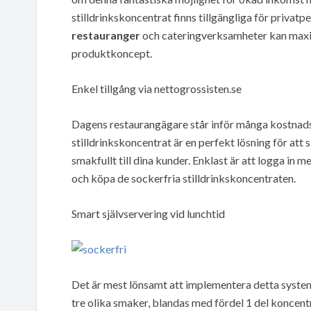
stilldrinkskoncentrat finns tillgängliga för privatpe
restauranger
och cateringverksamheter kan maxim
produktkoncept.
Enkel tillgång via nettogrossisten.se
Dagens restaurangägare står inför många kostnad
stilldrinkskoncentrat är en perfekt lösning för att
smakfullt till dina kunder. Enklast är att logga in
och köpa de sockerfria stilldrinkskoncentraten.
Smart självservering vid lunchtid
Det är mest lönsamt att implementera detta system v
tre olika smaker, blandas med fördel 1 del koncent