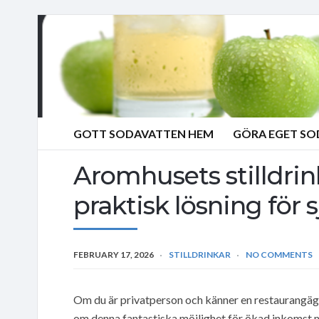
GOTT SODAVATTEN HEM
GÖRA EGET S
Aromhusets stilldri
praktisk lösning för 
FEBRUARY 17, 2026
STILLDRINKAR
NO COMMENTS
Om du är privatperson och känner en restaurangägar
om denna fantastiska möjlighet för ökad inkomst 