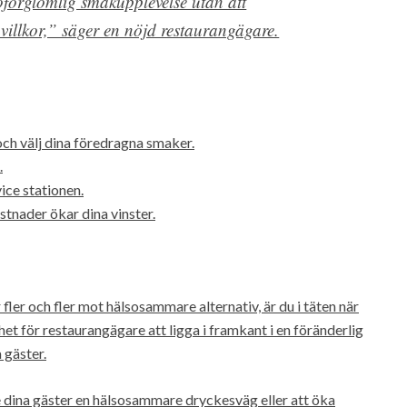
oförglömlig smakupplevelse utan att
llkor,” säger en nöjd restaurangägare.
och välj dina föredragna smaker.
.
vice stationen.
tnader ökar dina vinster.
fler och fler mot hälsosammare alternativ, är du i täten när
het för restaurangägare att ligga i framkant i en föränderlig
 gäster.
e dina gäster en hälsosammare dryckesväg eller att öka