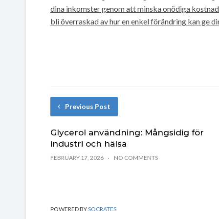
dina inkomster genom att minska onödiga kostnader,
bli överraskad av hur en enkel förändring kan ge di
Previous Post
Glycerol användning: Mångsidig för
industri och hälsa
FEBRUARY 17, 2026
NO COMMENTS
POWERED BY
SOCRATES