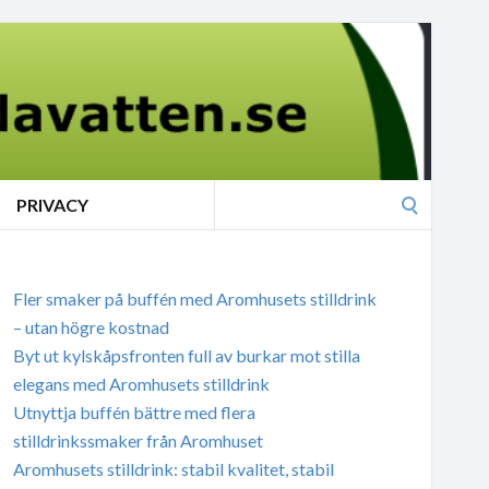
Search
PRIVACY
for:
Fler smaker på buffén med Aromhusets stilldrink
– utan högre kostnad
Byt ut kylskåpsfronten full av burkar mot stilla
elegans med Aromhusets stilldrink
Utnyttja buffén bättre med flera
stilldrinkssmaker från Aromhuset
Aromhusets stilldrink: stabil kvalitet, stabil