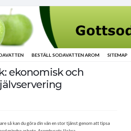
ODAVATTEN
BESTÄLL SODAVATTEN AROM
SITEMAP
nk: ekonomisk och
självservering
e så kan du göra din vän en stor tjänst genom att tipsa
med mindre arbete. Aromhusets läckra