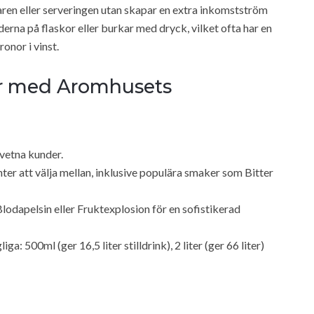
 baren eller serveringen utan skapar en extra inkomstström
derna på flaskor eller burkar med dryck, vilket ofta har en
onor i vinst.
ar med Aromhusets
dvetna kunder.
ter att välja mellan, inklusive populära smaker som Bitter
dapelsin eller Fruktexplosion för en sofistikerad
iga: 500ml (ger 16,5 liter stilldrink), 2 liter (ger 66 liter)