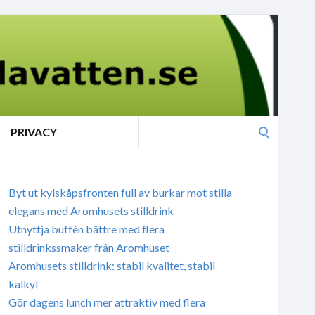
Search
PRIVACY
for:
Byt ut kylskåpsfronten full av burkar mot stilla
elegans med Aromhusets stilldrink
Utnyttja buffén bättre med flera
stilldrinkssmaker från Aromhuset
Aromhusets stilldrink: stabil kvalitet, stabil
kalkyl
Gör dagens lunch mer attraktiv med flera