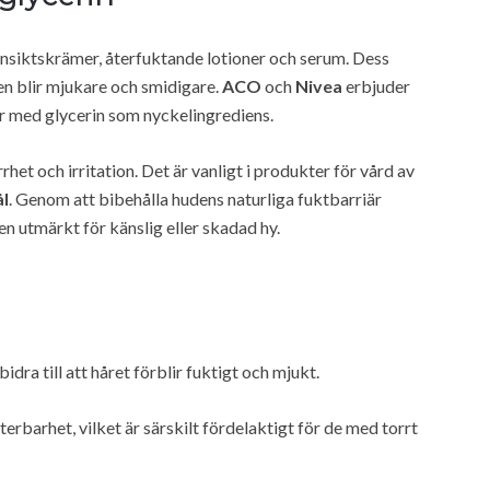
ansiktskrämer, återfuktande lotioner och serum. Dess
den blir mjukare och smidigare.
ACO
och
Nivea
erbjuder
 med glycerin som nyckelingrediens.
rhet och irritation. Det är vanligt i produkter för vård av
ål
. Genom att bibehålla hudens naturliga fuktbarriär
den utmärkt för känslig eller skadad hy.
idra till att håret förblir fuktigt och mjukt.
terbarhet, vilket är särskilt fördelaktigt för de med torrt