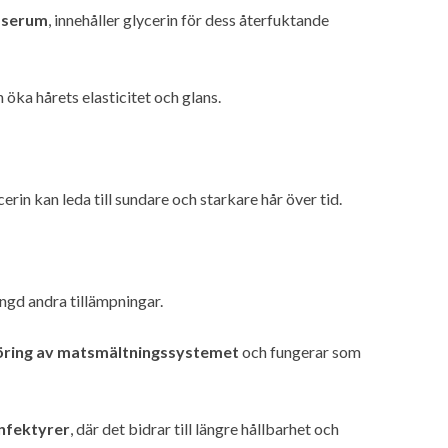
h
serum
, innehåller glycerin för dess återfuktande
an öka hårets elasticitet och glans.
n kan leda till sundare och starkare hår över tid.
ngd andra tillämpningar.
öring av matsmältningssystemet
och fungerar som
nfektyrer
, där det bidrar till längre hållbarhet och