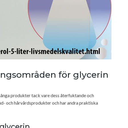
ingsområden för glycerin
många produkter tack vare dess återfuktande och
hud- och hårvårdsprodukter och har andra praktiska
lycerin