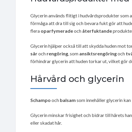
Glycerin används flitigt i hudvårdsprodukter som 
förmåga att dra till sig och bevara fukt gör att hu
flera
oparfymerade
och
återfuktande
produkter
Glycerin hjälper också till att skydda huden mot tor
sår
och
rengöring
, som
ansiktsrengöring
och
tv
förhindrar glycerin att huden torkar ut, vilket gör 
Hårvård och glycerin
Schampo
och
balsam
som innehåller glycerin kan b
Glycerin minskar frisighet och bidrar till hårets han
eller skadat hår.