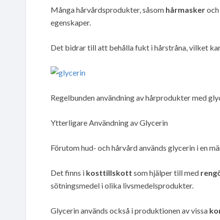
Många hårvårdsprodukter, såsom
hårmasker
oc
egenskaper.
Det bidrar till att behålla fukt i hårstråna, vilket k
Regelbunden användning av hårprodukter med glyceri
Ytterligare Användning av Glycerin
Förutom hud- och hårvård används glycerin i en mä
Det finns i
kosttillskott
som hjälper till med
reng
sötningsmedel i olika livsmedelsprodukter.
Glycerin används också i produktionen av vissa
ko