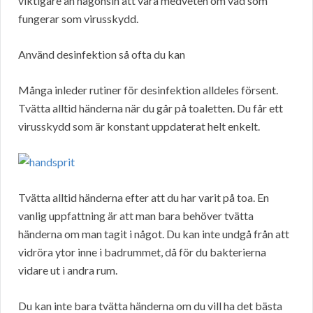
viktigare än någonsin att vara medveten om vad som
fungerar som virusskydd.
Använd desinfektion så ofta du kan
Många inleder rutiner för desinfektion alldeles försent.
Tvätta alltid händerna när du går på toaletten. Du får ett
virusskydd som är konstant uppdaterat helt enkelt.
Tvätta alltid händerna efter att du har varit på toa. En
vanlig uppfattning är att man bara behöver tvätta
händerna om man tagit i något. Du kan inte undgå från att
vidröra ytor inne i badrummet, då för du bakterierna
vidare ut i andra rum.
Du kan inte bara tvätta händerna om du vill ha det bästa