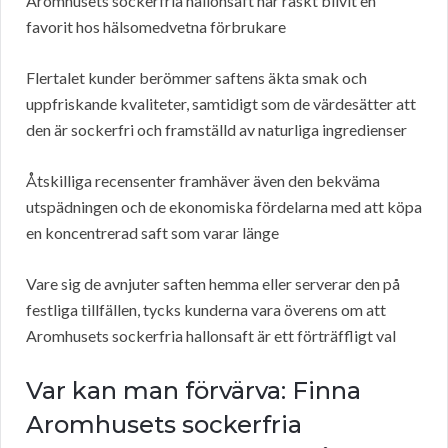
Aromhusets sockerfria hallonsaft har raskt blivit en
favorit hos hälsomedvetna förbrukare
Flertalet kunder berömmer saftens äkta smak och
uppfriskande kvaliteter, samtidigt som de värdesätter att
den är sockerfri och framställd av naturliga ingredienser
Åtskilliga recensenter framhäver även den bekväma
utspädningen och de ekonomiska fördelarna med att köpa
en koncentrerad saft som varar länge
Vare sig de avnjuter saften hemma eller serverar den på
festliga tillfällen, tycks kunderna vara överens om att
Aromhusets sockerfria hallonsaft är ett förträffligt val
Var kan man förvärva: Finna
Aromhusets sockerfria