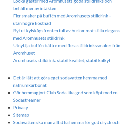
Locka gäster med Aromhusets goda stilldrinks och
behåll mer av intäkten
Fler smaker på buffén med Aromhusets stilldrink –
utan högre kostnad
Byt ut kylskåpsfronten full av burkar mot stilla elegans
med Aromhusets stilldrink
Utnyttja buffén bättre med flera stilldrinkssmaker från
Aromhuset
Aromhusets stilldrink: stabil kvalitet, stabil kalkyl
Det är lätt att göra eget sodavatten hemma med
natriumkarbonat
Gör hemmagjort Club Soda lika god som köpt med en
Sodastreamer
Privacy
Sitemap
Sodavatten ska man alltid ha hemma för god dryck och