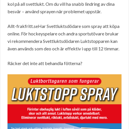
kol på all svettlukt. Om du vill ha snabb lindring av dina
besvär – använd sprayen när problemet uppstår.
Allt-frakfritt.seHar Svettluktsdödare som spray att köpa
online. För hockeyspelare och andra sportutövare brukar
vi rekommendera Svettluktsdödaren Luktstopparen kan
även används som deo och är effektiv i upp till 12 timmar.
Räcker det inte att behandla fötterna?