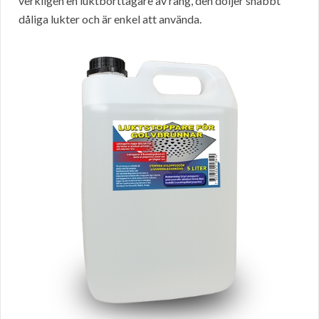
verkligen en luktborttagare av rang, den döljer snabbt
dåliga lukter och är enkel att använda.