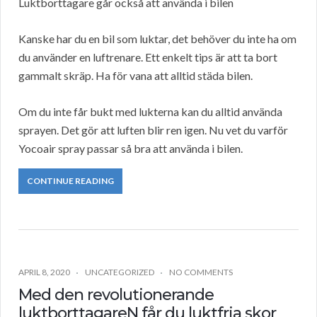
Luktborttagare går också att använda i bilen
Kanske har du en bil som luktar, det behöver du inte ha om
du använder en luftrenare. Ett enkelt tips är att ta bort
gammalt skräp. Ha för vana att alltid städa bilen.
Om du inte får bukt med lukterna kan du alltid använda
sprayen. Det gör att luften blir ren igen. Nu vet du varför
Yocoair spray passar så bra att använda i bilen.
CONTINUE READING
APRIL 8, 2020
UNCATEGORIZED
NO COMMENTS
Med den revolutionerande
luktborttagareN får du luktfria skor