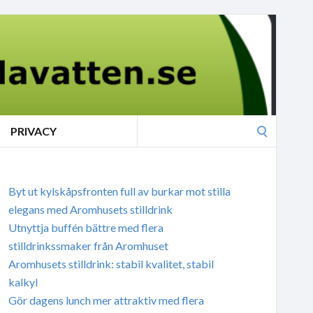
Search
PRIVACY
for:
Byt ut kylskåpsfronten full av burkar mot stilla
elegans med Aromhusets stilldrink
Utnyttja buffén bättre med flera
stilldrinkssmaker från Aromhuset
Aromhusets stilldrink: stabil kvalitet, stabil
kalkyl
Gör dagens lunch mer attraktiv med flera