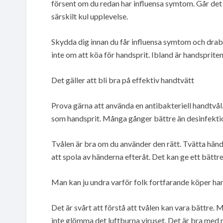
försent om du redan har influensa symtom. Går det 
särskilt kul upplevelse.
Skydda dig innan du får influensa symtom och drabba
inte om att köa för handsprit. Ibland är handspriten
Det gäller att bli bra på effektiv handtvätt
Prova gärna att använda en antibakteriell handtvål. 
som handsprit. Många gånger bättre än desinfektio
Tvålen är bra om du använder den rätt. Tvätta händ
att spola av händerna efteråt. Det kan ge ett bättre
Man kan ju undra varför folk fortfarande köper han
Det är svårt att förstå att tvålen kan vara bättre. Me
inte glömma det luftburna viruset. Det är bra med 