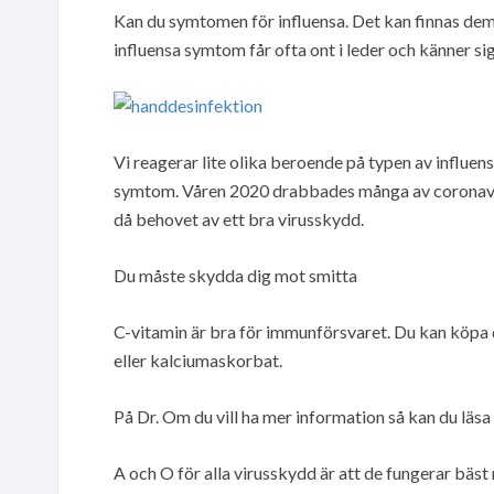
Kan du symtomen för influensa. Det kan finnas dem
influensa symtom får ofta ont i leder och känner sig t
Vi reagerar lite olika beroende på typen av influen
symtom. Våren 2020 drabbades många av coronavir
då behovet av ett bra virusskydd.
Du måste skydda dig mot smitta
C-vitamin är bra för immunförsvaret. Du kan köpa 
eller kalciumaskorbat.
På Dr. Om du vill ha mer information så kan du läs
A och O för alla virusskydd är att de fungerar bäst 