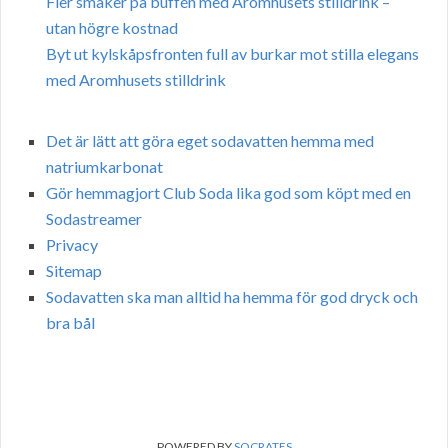
Fler smaker på buffén med Aromhusets stilldrink –
utan högre kostnad
Byt ut kylskåpsfronten full av burkar mot stilla elegans
med Aromhusets stilldrink
Det är lätt att göra eget sodavatten hemma med
natriumkarbonat
Gör hemmagjort Club Soda lika god som köpt med en
Sodastreamer
Privacy
Sitemap
Sodavatten ska man alltid ha hemma för god dryck och
bra bål
POWERED BY
SOCRATES