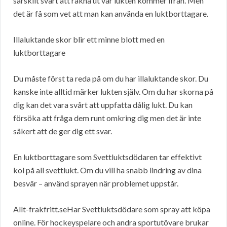
särskilt svårt att räkna ut var lukten kommer ifrån. Men
det är få som vet att man kan använda en luktborttagare.
Illaluktande skor blir ett minne blott med en
luktborttagare
Du måste först ta reda på om du har illaluktande skor. Du
kanske inte alltid märker lukten själv. Om du har skorna på
dig kan det vara svårt att uppfatta dålig lukt. Du kan
försöka att fråga dem runt omkring dig men det är inte
säkert att de ger dig ett svar.
En luktborttagare som Svettluktsdödaren tar effektivt
kol på all svettlukt. Om du vill ha snabb lindring av dina
besvär – använd sprayen när problemet uppstår.
Allt-frakfritt.seHar Svettluktsdödare som spray att köpa
online. För hockeyspelare och andra sportutövare brukar