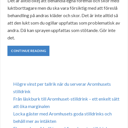
Det är alltid okej att behandla egna föremål och skor med
luktborttagare men du ska vara försiktig med att föreslå
behandling på andras kläder och skor. Det är inte alltid så
att den lukt som du ogillar uppfattas som problematisk av
andra. Då kan sprayen uppfattas som stötande. Gör inte
det.
CONTINUE READING
Högre vinst per tallrik när du serverar Aromhusets
stilldrink
Från läskburk till Aromhuset-stilldrink – ett enkelt sätt
att öka marginalen
Locka gäster med Aromhusets goda stilldrinks och
behåll mer av intäkten