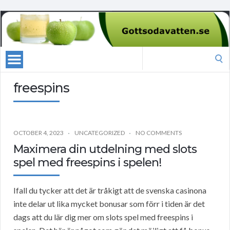
Search
for:
freespins
OCTOBER 4, 2023
UNCATEGORIZED
NO COMMENTS
Maximera din utdelning med slots
spel med freespins i spelen!
Ifall du tycker att det är tråkigt att de svenska casinona
inte delar ut lika mycket bonusar som förr i tiden är det
dags att du lär dig mer om slots spel med freespins i