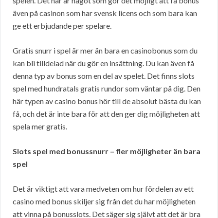
spelen. Det här är något som gör det möjligt att få bonus
även på casinon som har svensk licens och som bara kan
ge ett erbjudande per spelare.
Gratis snurr i spel är mer än bara en casinobonus som du
kan bli tilldelad när du gör en insättning. Du kan även få
denna typ av bonus som en del av spelet. Det finns slots
spel med hundratals gratis rundor som väntar på dig. Den
här typen av casino bonus hör till de absolut bästa du kan
få, och det är inte bara för att den ger dig möjligheten att
spela mer gratis.
Slots spel med bonussnurr – fler möjligheter än bara
spel
Det är viktigt att vara medveten om hur fördelen av ett
casino med bonus skiljer sig från det du har möjligheten
att vinna på bonusslots. Det säger sig självt att det är bra