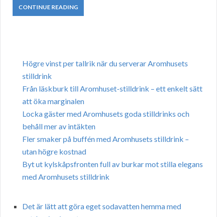
CONTINUE READING
Högre vinst per tallrik när du serverar Aromhusets
stilldrink
Från läskburk till Aromhuset-stilldrink – ett enkelt sätt
att öka marginalen
Locka gäster med Aromhusets goda stilldrinks och
behåll mer av intäkten
Fler smaker på buffén med Aromhusets stilldrink –
utan högre kostnad
Byt ut kylskåpsfronten full av burkar mot stilla elegans
med Aromhusets stilldrink
Det är lätt att göra eget sodavatten hemma med