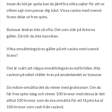
Innan du börjar spela kan du jämföra olika sajter för att se
vilken sajt som passar dig bäst. Vissa casino med svensk
licens delar ut free spins.
Bonusar ändras inte så ofta. Det som står på listorna
gäller. Då blir du inte besviken.
Vilka omsättningskrav gäller på ett casino med svensk
licens?
Det är svårt att slippa omsättningskrav nuförtiden. Alla
casinon på nätet ställer krav på användandet av bonusar.
Du måste omsätta det du vinner med gratissnurr. Om du
får free spins idag och vinner 100 kronor med dessa är det
alltså 100 kronor som du ska omsätta för att få plocka ut
100 kronor som cash från casinot.