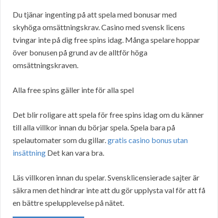
Du tjänar ingenting på att spela med bonusar med
skyhöga omsättningskrav. Casino med svensk licens
tvingar inte på dig free spins idag. Många spelare hoppar
över bonusen på grund av de alltför höga
omsättningskraven.
Alla free spins gäller inte för alla spel
Det blir roligare att spela för free spins idag om du känner
till alla villkor innan du börjar spela. Spela bara på
spelautomater som du gillar.
gratis casino bonus utan
insättning
Det kan vara bra.
Läs villkoren innan du spelar. Svensklicensierade sajter är
säkra men det hindrar inte att du gör upplysta val för att få
en bättre spelupplevelse på nätet.