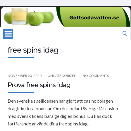
Search
for:
free spins idag
NOVEMBER 20, 2020
UNCATEGORIZED
NO COMMENTS
Prova free spins idag
Den svenska spellicensen har gjort att casinobolagen
dragit in flera bonusar. Om du spelar i Sverige får casino
med svensk licens bara ge dig en bonus. Du kan dock
fortfarande använda dina free spins idag.