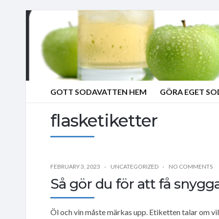
GOTT SODAVATTEN HEM
GÖRA EGET S
flasketiketter
FEBRUARY 3, 2023
UNCATEGORIZED
NO COMMENTS
Så gör du för att få snygga
Öl och vin måste märkas upp. Etiketten talar om v