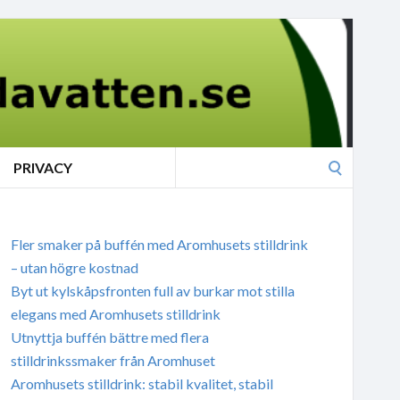
Search
PRIVACY
for:
Fler smaker på buffén med Aromhusets stilldrink
– utan högre kostnad
Byt ut kylskåpsfronten full av burkar mot stilla
elegans med Aromhusets stilldrink
Utnyttja buffén bättre med flera
stilldrinkssmaker från Aromhuset
Aromhusets stilldrink: stabil kvalitet, stabil