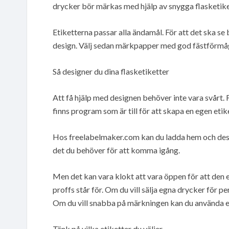
drycker bör märkas med hjälp av snygga flasketike
Etiketterna passar alla ändamål. För att det ska se 
design. Välj sedan märkpapper med god fästförmå
Så designer du dina flasketiketter
Att få hjälp med designen behöver inte vara svårt. F
finns program som är till för att skapa en egen etik
Hos freelabelmaker.com kan du ladda hem och desi
det du behöver för att komma igång.
Men det kan vara klokt att vara öppen för att den 
proffs står för. Om du vill sälja egna drycker för p
Om du vill snabba på märkningen kan du använda e
Tänk på vilka etiketter du väljer