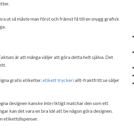
tter.
bra ut så måste man först och främst få till en snygg grafisk
ga.
aktum är att många väljer att göra detta helt själva. Det
ett.
gna gratis etiketter.
etikett tryckeri
allt-fraktfritt.se säljer
egna designen kanske inte riktigt matchar den som ett
engar kan det vara en bra idé att be någon göra designen.
n etikettdispenser.