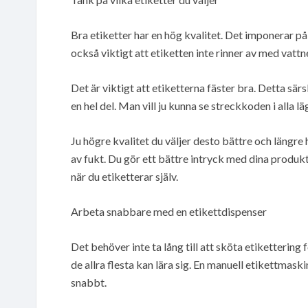
Bra etiketter har en hög kvalitet. Det imponerar p
också viktigt att etiketten inte rinner av med vat
Det är viktigt att etiketterna fäster bra. Detta sär
en hel del. Man vill ju kunna se streckkoden i alla lä
Ju högre kvalitet du väljer desto bättre och längre
av fukt. Du gör ett bättre intryck med dina produk
när du etiketterar själv.
Arbeta snabbare med en etikettdispenser
Det behöver inte ta lång till att sköta etiketterin
de allra flesta kan lära sig. En manuell etikettmaski
snabbt.