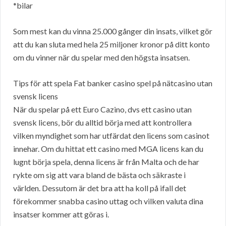
*bilar
Som mest kan du vinna 25.000 gånger din insats, vilket gör
att du kan sluta med hela 25 miljoner kronor på ditt konto
om du vinner när du spelar med den högsta insatsen.
Tips för att spela Fat banker casino spel på nätcasino utan
svensk licens
När du spelar på ett Euro Cazino, dvs ett casino utan
svensk licens, bör du alltid börja med att kontrollera
vilken myndighet som har utfärdat den licens som casinot
innehar. Om du hittat ett casino med MGA licens kan du
lugnt börja spela, denna licens är från Malta och de har
rykte om sig att vara bland de bästa och säkraste i
världen. Dessutom är det bra att ha koll på ifall det
förekommer snabba casino uttag och vilken valuta dina
insatser kommer att göras i.