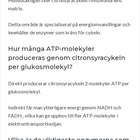
Huvudsakligen sker citronsyracykeln i mitokondriens
matrix.
Detta område är specialiserat på energiomvandlingar och
innehåller de enzymer som krävs för cykeln.
Hur många ATP-molekyler
produceras genom citronsyracykeln
per glukosmolekyl?
Direkt producerar citronsyracykeln 2 molekyler ATP per
glukosmolekyl.
Indirekt får man ytterligare energi genom NADH och
FADH₂ vilka kan ge upphov till fler ATP-molekyler i
elektrontransportkedjan.