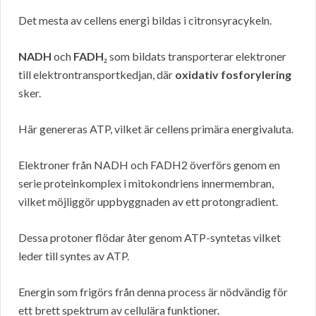
Det mesta av cellens energi bildas i citronsyracykeln.
NADH
och
FADH₂
som bildats transporterar elektroner
till elektrontransportkedjan, där
oxidativ fosforylering
sker.
Här genereras ATP, vilket är cellens primära energivaluta.
Elektroner från NADH och FADH2 överförs genom en
serie proteinkomplex i mitokondriens innermembran,
vilket möjliggör uppbyggnaden av ett protongradient.
Dessa protoner flödar åter genom ATP-syntetas vilket
leder till syntes av ATP.
Energin som frigörs från denna process är nödvändig för
ett brett spektrum av cellulära funktioner.