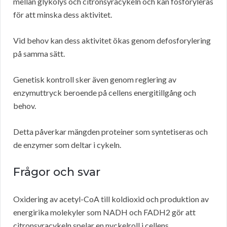
mellan glykolys och citronsyracykeln och kan fosforyleras
för att minska dess aktivitet.
Vid behov kan dess aktivitet ökas genom defosforylering
på samma sätt.
Genetisk kontroll sker även genom reglering av
enzymuttryck beroende på cellens energitillgång och
behov.
Detta påverkar mängden proteiner som syntetiseras och
de enzymer som deltar i cykeln.
Frågor och svar
Oxidering av acetyl-CoA till koldioxid och produktion av
energirika molekyler som NADH och FADH2 gör att
citronsyracykeln spelar en nyckelroll i cellens