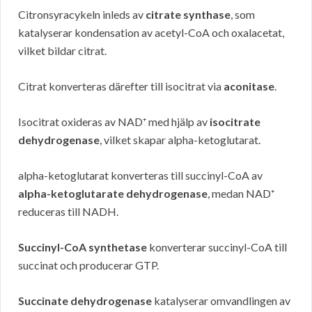
Citronsyracykeln inleds av
citrate synthase
, som
katalyserar kondensation av acetyl-CoA och oxalacetat,
vilket bildar citrat.
Citrat konverteras därefter till isocitrat via
aconitase
.
Isocitrat oxideras av NAD⁺ med hjälp av
isocitrate
dehydrogenase
, vilket skapar alpha-ketoglutarat.
alpha-ketoglutarat konverteras till succinyl-CoA av
alpha-ketoglutarate dehydrogenase
, medan NAD⁺
reduceras till NADH.
Succinyl-CoA synthetase
konverterar succinyl-CoA till
succinat och producerar GTP.
Succinate dehydrogenase
katalyserar omvandlingen av