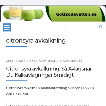
Search
for:
citronsyra avkalkning
APRIL 14, 2025
LÄSKKONCENTRAT
NO COMMENTS
Citronsyra avkalkning: Så Avlägsnar
Du Kalkavlagringar Smidigt
Citronsyracykeln: En sammanfattning av Krebs Cyklus
och Dess Roll
Citronsyracykeln
, också kallad Krebs-cykeln eller