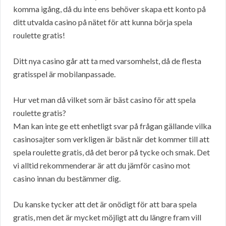
komma igång, då du inte ens behöver skapa ett konto på
ditt utvalda casino på nätet för att kunna börja spela
roulette gratis!
Ditt nya casino går att ta med varsomhelst, då de flesta
gratisspel är mobilanpassade.
Hur vet man då vilket som är bäst casino för att spela
roulette gratis?
Man kan inte ge ett enhetligt svar på frågan gällande vilka
casinosajter som verkligen är bäst när det kommer till att
spela roulette gratis, då det beror på tycke och smak. Det
vi alltid rekommenderar är att du jämför casino mot
casino innan du bestämmer dig.
Du kanske tycker att det är onödigt för att bara spela
gratis, men det är mycket möjligt att du längre fram vill