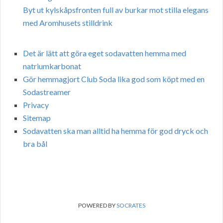
Byt ut kylskåpsfronten full av burkar mot stilla elegans
med Aromhusets stilldrink
Det är lätt att göra eget sodavatten hemma med
natriumkarbonat
Gör hemmagjort Club Soda lika god som köpt med en
Sodastreamer
Privacy
Sitemap
Sodavatten ska man alltid ha hemma för god dryck och
bra bål
POWERED BY
SOCRATES