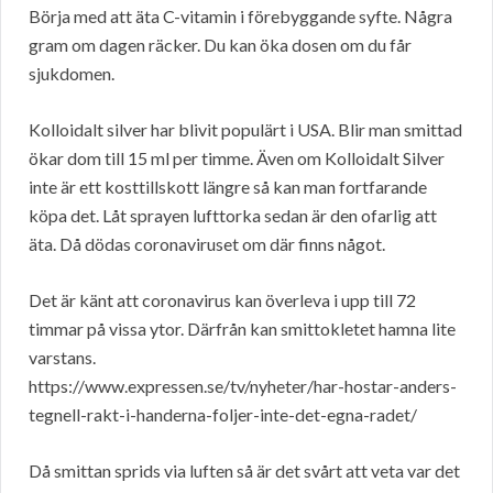
Börja med att äta C-vitamin i förebyggande syfte. Några
gram om dagen räcker. Du kan öka dosen om du får
sjukdomen.
Kolloidalt silver har blivit populärt i USA. Blir man smittad
ökar dom till 15 ml per timme. Även om Kolloidalt Silver
inte är ett kosttillskott längre så kan man fortfarande
köpa det. Låt sprayen lufttorka sedan är den ofarlig att
äta. Då dödas coronaviruset om där finns något.
Det är känt att coronavirus kan överleva i upp till 72
timmar på vissa ytor. Därfrån kan smittokletet hamna lite
varstans.
https://www.expressen.se/tv/nyheter/har-hostar-anders-
tegnell-rakt-i-handerna-foljer-inte-det-egna-radet/
Då smittan sprids via luften så är det svårt att veta var det