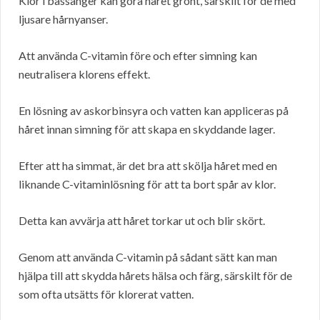
Klor i bassänger kan göra håret grönt, särskilt för de med
ljusare hårnyanser.
Att använda C-vitamin före och efter simning kan
neutralisera klorens effekt.
En lösning av askorbinsyra och vatten kan appliceras på
håret innan simning för att skapa en skyddande lager.
Efter att ha simmat, är det bra att skölja håret med en
liknande C-vitaminlösning för att ta bort spår av klor.
Detta kan avvärja att håret torkar ut och blir skört.
Genom att använda C-vitamin på sådant sätt kan man
hjälpa till att skydda hårets hälsa och färg, särskilt för de
som ofta utsätts för klorerat vatten.