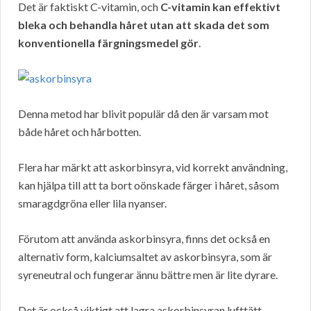
Det är faktiskt C-vitamin, och
C-vitamin kan effektivt
bleka och behandla håret utan att skada det som
konventionella färgningsmedel gör
.
Denna metod har blivit populär då den är varsam mot
både håret och hårbotten.
Flera har märkt att askorbinsyra, vid korrekt användning,
kan hjälpa till att ta bort oönskade färger i håret, såsom
smaragdgröna eller lila nyanser.
Förutom att använda askorbinsyra, finns det också en
alternativ form, kalciumsaltet av askorbinsyra, som är
syreneutral och fungerar ännu bättre men är lite dyrare.
Det är också viktigt att lagra askorbinsyran lufttätt,