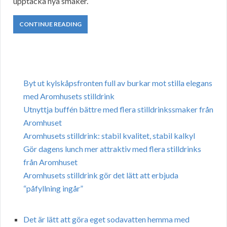
upptäcka nya smaker.
CONTINUE READING
Byt ut kylskåpsfronten full av burkar mot stilla elegans
med Aromhusets stilldrink
Utnyttja buffén bättre med flera stilldrinkssmaker från
Aromhuset
Aromhusets stilldrink: stabil kvalitet, stabil kalkyl
Gör dagens lunch mer attraktiv med flera stilldrinks
från Aromhuset
Aromhusets stilldrink gör det lätt att erbjuda
“påfyllning ingår”
Det är lätt att göra eget sodavatten hemma med