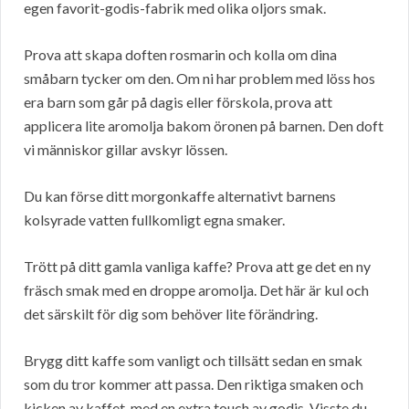
egen favorit-godis-fabrik med olika oljors smak.
Prova att skapa doften rosmarin och kolla om dina
småbarn tycker om den. Om ni har problem med löss hos
era barn som går på dagis eller förskola, prova att
applicera lite aromolja bakom öronen på barnen. Den doft
vi människor gillar avskyr lössen.
Du kan förse ditt morgonkaffe alternativt barnens
kolsyrade vatten fullkomligt egna smaker.
Trött på ditt gamla vanliga kaffe? Prova att ge det en ny
fräsch smak med en droppe aromolja. Det här är kul och
det särskilt för dig som behöver lite förändring.
Brygg ditt kaffe som vanligt och tillsätt sedan en smak
som du tror kommer att passa. Den riktiga smaken och
kicken av kaffet, med en extra touch av godis. Visste du