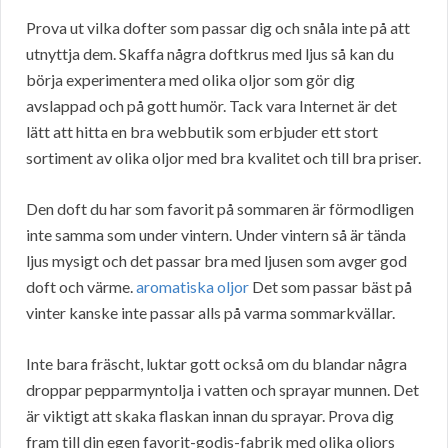
Prova ut vilka dofter som passar dig och snåla inte på att
utnyttja dem. Skaffa några doftkrus med ljus så kan du
börja experimentera med olika oljor som gör dig
avslappad och på gott humör. Tack vara Internet är det
lätt att hitta en bra webbutik som erbjuder ett stort
sortiment av olika oljor med bra kvalitet och till bra priser.
Den doft du har som favorit på sommaren är förmodligen
inte samma som under vintern. Under vintern så är tända
ljus mysigt och det passar bra med ljusen som avger god
doft och värme.
aromatiska oljor
Det som passar bäst på
vinter kanske inte passar alls på varma sommarkvällar.
Inte bara fräscht, luktar gott också om du blandar några
droppar pepparmyntolja i vatten och sprayar munnen. Det
är viktigt att skaka flaskan innan du sprayar. Prova dig
fram till din egen favorit-godis-fabrik med olika oljors