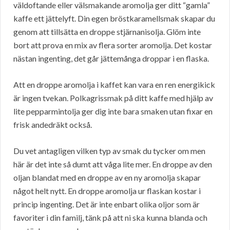
väldoftande eller välsmakande aromolja ger ditt “gamla”
kaffe ett jättelyft. Din egen bröstkaramellsmak skapar du
genom att tillsätta en droppe stjärnanisolja. Glöm inte
bort att prova en mix av flera sorter aromolja. Det kostar
nästan ingenting, det går jättemånga droppar i en flaska.
Att en droppe aromolja i kaffet kan vara en ren energikick
är ingen tvekan. Polkagrissmak på ditt kaffe med hjälp av
lite pepparmintolja ger dig inte bara smaken utan fixar en
frisk andedräkt också.
Du vet antagligen vilken typ av smak du tycker om men
här är det inte så dumt att våga lite mer. En droppe av den
oljan blandat med en droppe av en ny aromolja skapar
något helt nytt. En droppe aromolja ur flaskan kostar i
princip ingenting. Det är inte enbart olika oljor som är
favoriter i din familj, tänk på att ni ska kunna blanda och