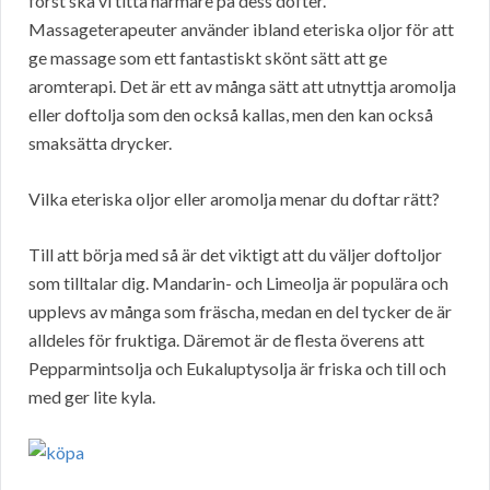
först ska vi titta närmare på dess dofter.
Massageterapeuter använder ibland eteriska oljor för att
ge massage som ett fantastiskt skönt sätt att ge
aromterapi. Det är ett av många sätt att utnyttja aromolja
eller doftolja som den också kallas, men den kan också
smaksätta drycker.
Vilka eteriska oljor eller aromolja menar du doftar rätt?
Till att börja med så är det viktigt att du väljer doftoljor
som tilltalar dig. Mandarin- och Limeolja är populära och
upplevs av många som fräscha, medan en del tycker de är
alldeles för fruktiga. Däremot är de flesta överens att
Pepparmintsolja och Eukaluptysolja är friska och till och
med ger lite kyla.