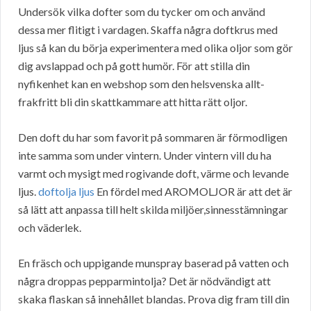
Undersök vilka dofter som du tycker om och använd
dessa mer flitigt i vardagen. Skaffa några doftkrus med
ljus så kan du börja experimentera med olika oljor som gör
dig avslappad och på gott humör. För att stilla din
nyfikenhet kan en webshop som den helsvenska allt-
frakfritt bli din skattkammare att hitta rätt oljor.
Den doft du har som favorit på sommaren är förmodligen
inte samma som under vintern. Under vintern vill du ha
varmt och mysigt med rogivande doft, värme och levande
ljus.
doftolja ljus
En fördel med AROMOLJOR är att det är
så lätt att anpassa till helt skilda miljöer,sinnesstämningar
och väderlek.
En fräsch och uppigande munspray baserad på vatten och
några droppas pepparmintolja? Det är nödvändigt att
skaka flaskan så innehållet blandas. Prova dig fram till din