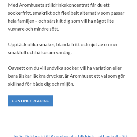
Med Aromhusets stilldrinkskoncentrat får du ett
sockerfritt, smakrikt och flexibelt alternativ som passar
hela familjen – och särskilt dig som vill ha något lite
vuxnare och mindre sött.
Upptäck olika smaker, blanda fritt och njut av en mer
smakfull och hälsosam vardag.
Oavsett om du vill undvika socker, vill ha variation eller
bara älskar läckra drycker, är Aromhuset ett val som gör
skillnad för både dig och miljön.
CONTINUE READING
Från läskburk till Aromhuset-stilldrink – ett enkelt sätt