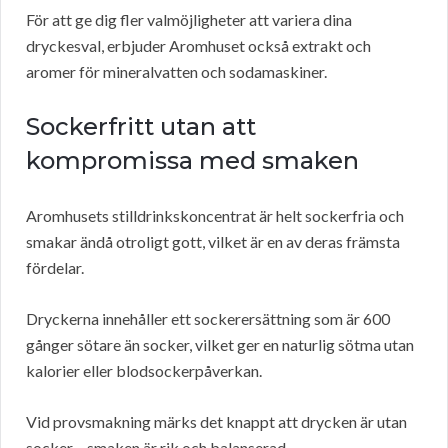
För att ge dig fler valmöjligheter att variera dina
dryckesval, erbjuder Aromhuset också extrakt och
aromer för mineralvatten och sodamaskiner.
Sockerfritt utan att
kompromissa med smaken
Aromhusets stilldrinkskoncentrat är helt sockerfria och
smakar ändå otroligt gott, vilket är en av deras främsta
fördelar.
Dryckerna innehåller ett sockerersättning som är 600
gånger sötare än socker, vilket ger en naturlig sötma utan
kalorier eller blodsockerpåverkan.
Vid provsmakning märks det knappt att drycken är utan
socker – smaken är rik och balanserad.