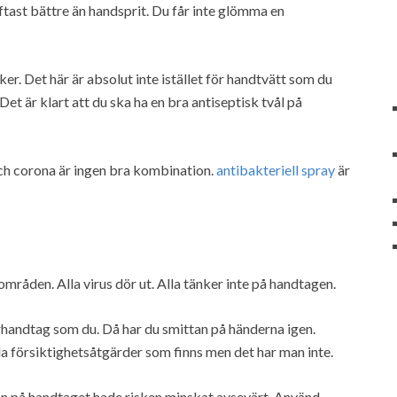
oftast bättre än handsprit. Du får inte glömma en
. Det här är absolut inte istället för handtvätt som du
Det är klart att du ska ha en bra antiseptisk tvål på
 och corona är ingen bra kombination.
antibakteriell spray
är
åden. Alla virus dör ut. Alla tänker inte på handtagen.
handtag som du. Då har du smittan på händerna igen.
lla försiktighetsåtgärder som finns men det har man inte.
ion på handtaget hade risken minskat avsevärt. Använd