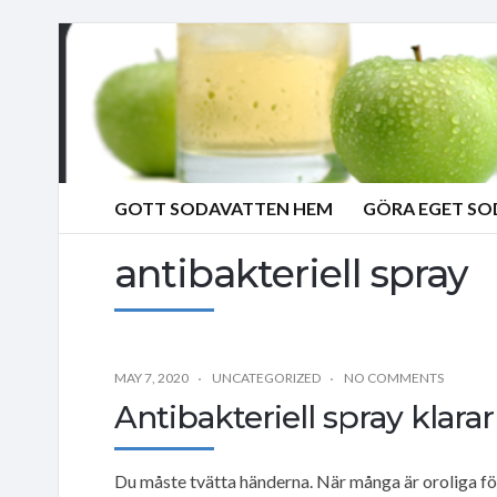
GOTT SODAVATTEN HEM
GÖRA EGET S
antibakteriell spray
MAY 7, 2020
UNCATEGORIZED
NO COMMENTS
Antibakteriell spray klara
Du måste tvätta händerna. När många är oroliga för