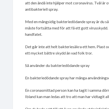
att den ändå inte hjälper mot coronavirus. Tvål är 
antibakteriell spray.
Med en mångsidig bakteriedödande spray är du säker
måste fortsätta med för att få ett gott virusskydd. 
handfatet.
Det går inte att helt bakteriesäkra ett hem. Plast
ett mycket bättre skydd än vad folk tror.
Så använder du bakteriedödande spray
En bakteriedödande spray har många användningsomr
En coronasmittad person kan ha tagit i samma dörr
Ibland kan man ledas att tro att man har vidtagit a
Om du hade sett till att även använda ytdesinfekt