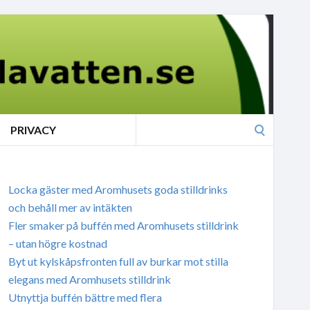
Search
PRIVACY
for:
Locka gäster med Aromhusets goda stilldrinks
och behåll mer av intäkten
Fler smaker på buffén med Aromhusets stilldrink
– utan högre kostnad
Byt ut kylskåpsfronten full av burkar mot stilla
elegans med Aromhusets stilldrink
Utnyttja buffén bättre med flera